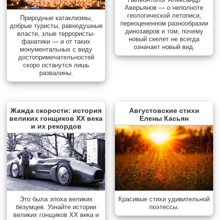
Аверьянов — о неполноте
геологической летописи,
Природные катаклизмы,
переоцененном разнообразии
добрые туристы, равнодушные
динозавров и том, почему
власти, злые террористы-
новый скелет не всегда
фанатики — и от таких
означает новый вид.
монументальных с виду
достопримечательностей
скоро останутся лишь
развалины.
Жажда скорости: история
Августовские стихи
великих гонщиков XX века
Елены Касьян
и их рекордов
Красивые стихи удивительной
Это была эпоха великих
поэтессы.
безумцев. Узнайте истории
великих гонщиков XX века и