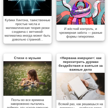
Кубики Хинтона, таинственные
простые числа и
математическая теория резки
И жёсткий контроль, и
сэндвича с ветчиной-
чрезмерная забота — разные
математика иногда может быть
формы гиперопеки.
довольно странной...
Стихи о музыке
«Нирвана инерции»: как
перехитрить дурман
бездействия и взяться за
важные дела
Поэты во все времена
завороженно пытались
Всякий раз, как решаешься на
поймать эту ускользающую
перемены — особенно когда