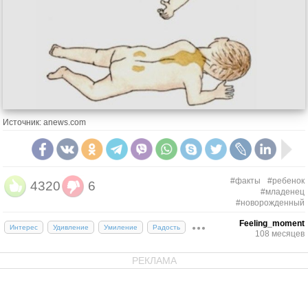
Источник: anews.com
#факты
#ребенок
4320
6
#младенец
#новорожденный
Feeling_moment
Интерес
Удивление
Умиление
Радость
108 месяцев
РЕКЛАМА