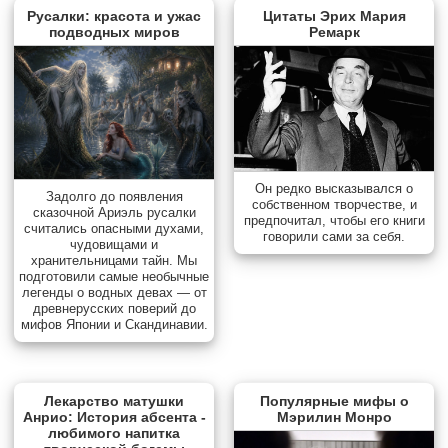
Русалки: красота и ужас
Цитаты Эрих Мария
подводных миров
Ремарк
Он редко высказывался о
Задолго до появления
собственном творчестве, и
сказочной Ариэль русалки
предпочитал, чтобы его книги
считались опасными духами,
говорили сами за себя.
чудовищами и
хранительницами тайн. Мы
подготовили самые необычные
легенды о водных девах — от
древнерусских поверий до
мифов Японии и Скандинавии.
Лекарство матушки
Популярные мифы о
Анрио: История абсента -
Мэрилин Монро
любимого напитка