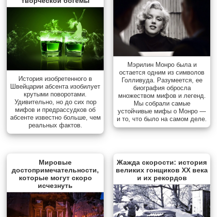
творческой богемы
Мэрилин Монро была и
остается одним из символов
История изобретенного в
Голливуда. Разумеется, ее
Швейцарии абсента изобилует
биография обросла
крутыми поворотами.
множеством мифов и легенд.
Удивительно, но до сих пор
Мы собрали самые
мифов и предрассудков об
устойчивые мифы о Монро —
абсенте известно больше, чем
и то, что было на самом деле.
реальных фактов.
Мировые
Жажда скорости: история
достопримечательности,
великих гонщиков XX века
которые могут скоро
и их рекордов
исчезнуть