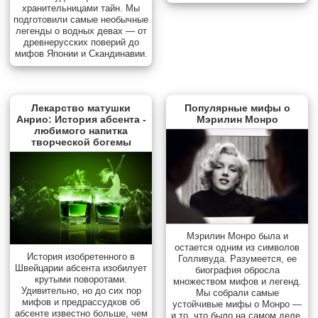
хранительницами тайн. Мы
подготовили самые необычные
легенды о водных девах — от
древнерусских поверий до
мифов Японии и Скандинавии.
Лекарство матушки
Популярные мифы о
Анрио: История абсента -
Мэрилин Монро
любимого напитка
творческой богемы
Мэрилин Монро была и
остается одним из символов
История изобретенного в
Голливуда. Разумеется, ее
Швейцарии абсента изобилует
биография обросла
крутыми поворотами.
множеством мифов и легенд.
Удивительно, но до сих пор
Мы собрали самые
мифов и предрассудков об
устойчивые мифы о Монро —
абсенте известно больше, чем
и то, что было на самом деле.