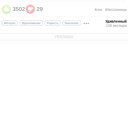
3502
29
#сон
#бессонница
Удивленный
Интерес
Вдохновение
Радость
Умиление
106 месяцев
РЕКЛАМА