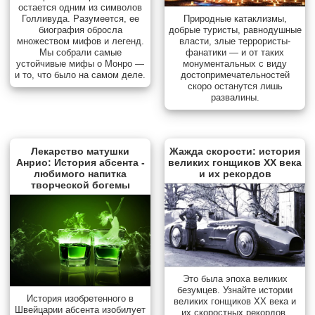
остается одним из символов
Голливуда. Разумеется, ее
Природные катаклизмы,
биография обросла
добрые туристы, равнодушные
множеством мифов и легенд.
власти, злые террористы-
Мы собрали самые
фанатики — и от таких
устойчивые мифы о Монро —
монументальных с виду
и то, что было на самом деле.
достопримечательностей
скоро останутся лишь
развалины.
Лекарство матушки
Жажда скорости: история
Анрио: История абсента -
великих гонщиков XX века
любимого напитка
и их рекордов
творческой богемы
Это была эпоха великих
безумцев. Узнайте истории
История изобретенного в
великих гонщиков XX века и
Швейцарии абсента изобилует
их скоростных рекордов.