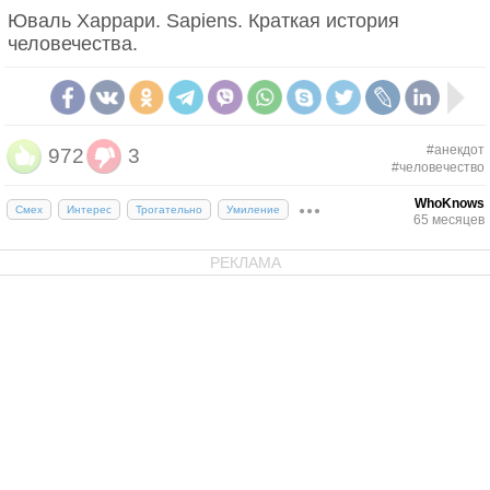
Юваль Харрари. Sapiens. Краткая история
человечества.
#анекдот
972
3
#человечество
WhoKnows
Смех
Интерес
Трогательно
Умиление
65 месяцев
РЕКЛАМА