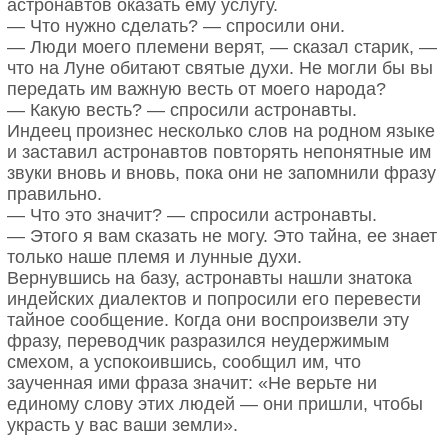
астронавтов оказать ему услугу.
— Что нужно сделать? — спросили они.
— Люди моего племени верят, — сказал старик, —
что на Луне обитают святые духи. Не могли бы вы
передать им важную весть от моего народа?
— Какую весть? — спросили астронавты.
Индеец произнес несколько слов на родном языке
и заставил астронавтов повторять непонятные им
звуки вновь и вновь, пока они не запомнили фразу
правильно.
— Что это значит? — спросили астронавты.
— Этого я вам сказать не могу. Это тайна, ее знает
только наше племя и лунные духи.
Вернувшись на базу, астронавты нашли знатока
индейских диалектов и попросили его перевести
тайное сообщение. Когда они воспроизвели эту
фразу, переводчик разразился неудержимым
смехом, а успокоившись, сообщил им, что
заученная ими фраза значит: «Не верьте ни
единому слову этих людей — они пришли, чтобы
украсть у вас ваши земли».