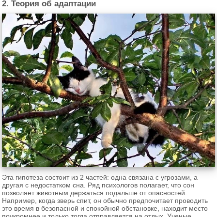
2. Теория об адаптации
Эта гипотеза состоит из 2 частей: одна связана с угрозами, а
другая с недостатком сна. Ряд психологов полагает, что сон
позволяет животным держаться подальше от опасностей.
Например, когда зверь спит, он обычно предпочитает проводить
это время в безопасной и спокойной обстановке, находит место
поукромнее и только тогда отправляется на отдых. Ученые