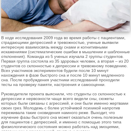
В ходе исследования 2009 года во время работы с пациентами,
страдающими депрессией и тревожностью, ученые выявили
интересную взаимосвязь между снами и когнитивными
искажениями (систематические ошибки в мышлении и шаблонные
отклонения). Команда из 5 ученых изучала 2 группы студентов.
Первая группа состояла из 35 здоровых человек, а вторая – из 20
студентов со склонностью к депрессии и тревожному поведению.
Всех участников экспериментов будили после 10 минут
нахождения в фазе быстрого сна и после 10 минут медленного
сна. После пробуждения участники исследований проходили
тесты на проверку памяти, настроения и самооценки.
Руководители проекта выяснили, что студенты со склонностью к
депрессии и нервозности чаще всего видели сны, сюжеты
которых были связаны с агрессией, и они были именно жертвами
своих грез. Молодежь с более устойчивой психикой напротив
переживала такие сновидения намного реже. Выходит, что
изучение фазы быстрого сна может оказаться очень полезным
для пациентов с депрессией, и именно с помощью этого типа
физиологического состояния можно работать над эмоциями,