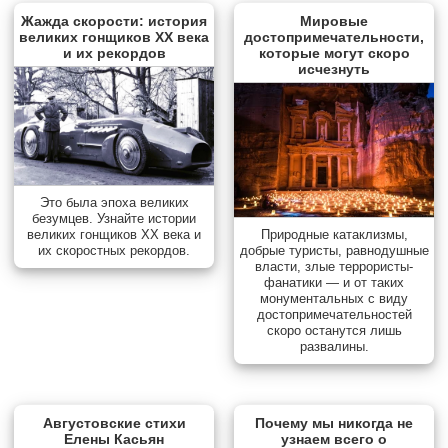
Жажда скорости: история
Мировые
великих гонщиков XX века
достопримечательности,
и их рекордов
которые могут скоро
исчезнуть
Это была эпоха великих
безумцев. Узнайте истории
Природные катаклизмы,
великих гонщиков XX века и
добрые туристы, равнодушные
их скоростных рекордов.
власти, злые террористы-
фанатики — и от таких
монументальных с виду
достопримечательностей
скоро останутся лишь
развалины.
Августовские стихи
Почему мы никогда не
Елены Касьян
узнаем всего о