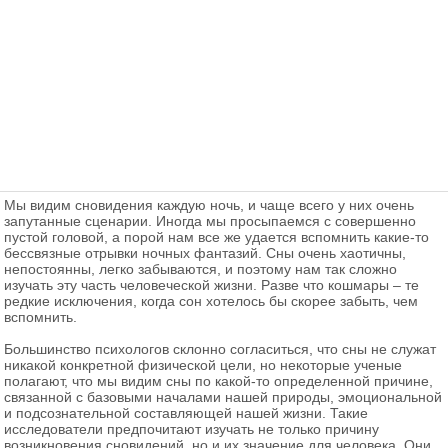
Мы видим сновидения каждую ночь, и чаще всего у них очень
запутанные сценарии. Иногда мы просыпаемся с совершенно
пустой головой, а порой нам все же удается вспомнить какие-то
бессвязные отрывки ночных фантазий. Сны очень хаотичны,
непостоянны, легко забываются, и поэтому нам так сложно
изучать эту часть человеческой жизни. Разве что кошмары – те
редкие исключения, когда сон хотелось бы скорее забыть, чем
вспомнить.
Большинство психологов склонно согласиться, что сны не служат
никакой конкретной физической цели, но некоторые ученые
полагают, что мы видим сны по какой-то определенной причине,
связанной с базовыми началами нашей природы, эмоциональной
и подсознательной составляющей нашей жизни. Такие
исследователи предпочитают изучать не только причину
возникновения сновидений, но и их значение для человека. Они