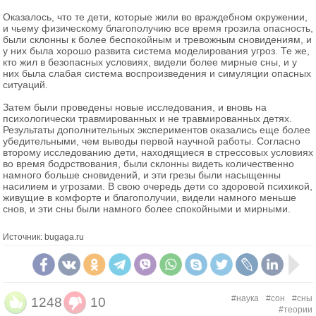
Оказалось, что те дети, которые жили во враждебном окружении,
и чьему физическому благополучию все время грозила опасность,
были склонны к более беспокойным и тревожным сновидениям, и
у них была хорошо развита система моделирования угроз. Те же,
кто жил в безопасных условиях, видели более мирные сны, и у
них была слабая система воспроизведения и симуляции опасных
ситуаций.
Затем были проведены новые исследования, и вновь на
психологически травмированных и не травмированных детях.
Результаты дополнительных экспериментов оказались еще более
убедительными, чем выводы первой научной работы. Согласно
второму исследованию дети, находящиеся в стрессовых условиях
во время бодрствования, были склонны видеть количественно
намного больше сновидений, и эти грезы были насыщенны
насилием и угрозами. В свою очередь дети со здоровой психикой,
живущие в комфорте и благополучии, видели намного меньше
снов, и эти сны были намного более спокойными и мирными.
Источник: bugaga.ru
#наука
#сон
#сны
1248
10
#теории