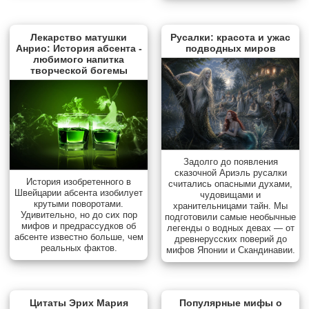
Лекарство матушки
Русалки: красота и ужас
Анрио: История абсента -
подводных миров
любимого напитка
творческой богемы
Задолго до появления
сказочной Ариэль русалки
История изобретенного в
считались опасными духами,
Швейцарии абсента изобилует
чудовищами и
крутыми поворотами.
хранительницами тайн. Мы
Удивительно, но до сих пор
подготовили самые необычные
мифов и предрассудков об
легенды о водных девах — от
абсенте известно больше, чем
древнерусских поверий до
реальных фактов.
мифов Японии и Скандинавии.
Цитаты Эрих Мария
Популярные мифы о