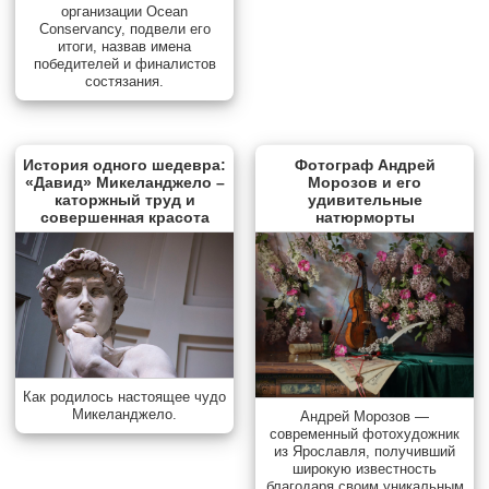
организации Ocean
Conservancy, подвели его
итоги, назвав имена
победителей и финалистов
состязания.
История одного шедевра:
Фотограф Андрей
«Давид» Микеланджело –
Морозов и его
каторжный труд и
удивительные
совершенная красота
натюрморты
Как родилось настоящее чудо
Микеланджело.
Андрей Морозов —
современный фотохудожник
из Ярославля, получивший
широкую известность
благодаря своим уникальным