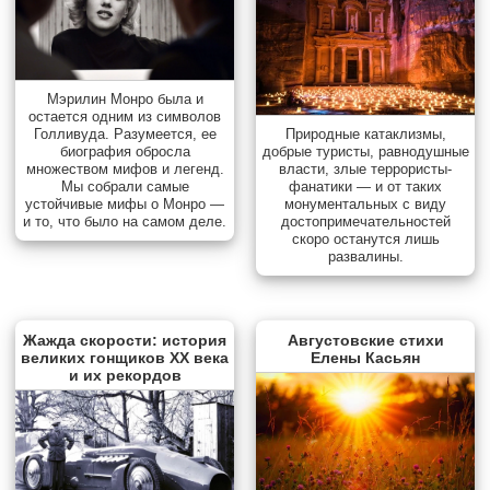
Мэрилин Монро была и
остается одним из символов
Голливуда. Разумеется, ее
Природные катаклизмы,
биография обросла
добрые туристы, равнодушные
множеством мифов и легенд.
власти, злые террористы-
Мы собрали самые
фанатики — и от таких
устойчивые мифы о Монро —
монументальных с виду
и то, что было на самом деле.
достопримечательностей
скоро останутся лишь
развалины.
Жажда скорости: история
Августовские стихи
великих гонщиков XX века
Елены Касьян
и их рекордов