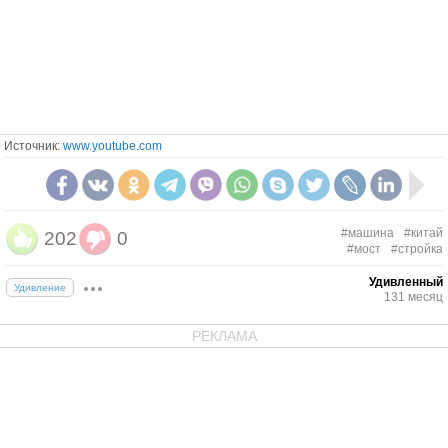
Источник:
www.youtube.com
#машина
#китай
202
0
#мост
#стройка
Удивленный
Удивление
131 месяц
РЕКЛАМА