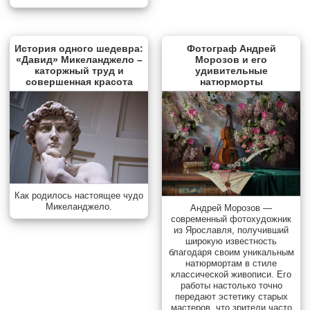
История одного шедевра:
Фотограф Андрей
«Давид» Микеланджело –
Морозов и его
каторжный труд и
удивительные
совершенная красота
натюрморты
Как родилось настоящее чудо
Микеланджело.
Андрей Морозов —
современный фотохудожник
из Ярославля, получивший
широкую известность
благодаря своим уникальным
натюрмортам в стиле
классической живописи. Его
работы настолько точно
передают эстетику старых
мастеров, что зрители часто