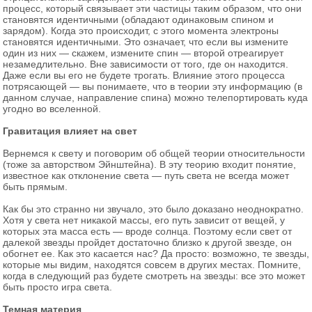
процесс, который связывает эти частицы таким образом, что они
становятся идентичными (обладают одинаковым спином и
зарядом). Когда это происходит, с этого момента электроны
становятся идентичными. Это означает, что если вы измените
один из них — скажем, измените спин — второй отреагирует
незамедлительно. Вне зависимости от того, где он находится.
Даже если вы его не будете трогать. Влияние этого процесса
потрясающей — вы понимаете, что в теории эту информацию (в
данном случае, направление спина) можно телепортировать куда
угодно во вселенной.
Гравитация влияет на свет
Вернемся к свету и поговорим об общей теории относительности
(тоже за авторством Эйнштейна). В эту теорию входит понятие,
известное как отклонение света — путь света не всегда может
быть прямым.
Как бы это странно ни звучало, это было доказано неоднократно.
Хотя у света нет никакой массы, его путь зависит от вещей, у
которых эта масса есть — вроде солнца. Поэтому если свет от
далекой звезды пройдет достаточно близко к другой звезде, он
обогнет ее. Как это касается нас? Да просто: возможно, те звезды,
которые мы видим, находятся совсем в других местах. Помните,
когда в следующий раз будете смотреть на звезды: все это может
быть просто игра света.
Темная материя