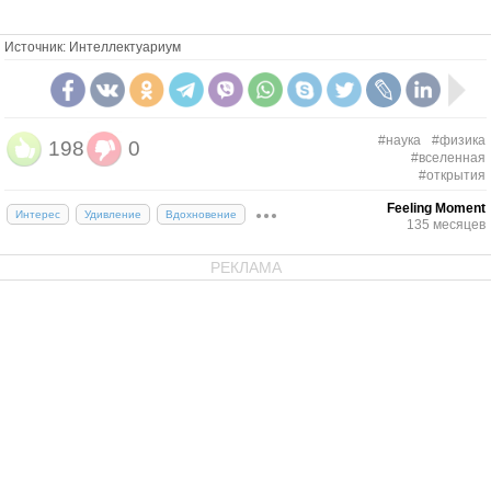
Источник: Интеллектуариум
#наука
#физика
198
0
#вселенная
#открытия
Feeling Moment
Интерес
Удивление
Вдохновение
135 месяцев
РЕКЛАМА