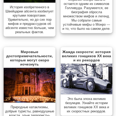
остается одним из символов
История изобретенного в
Голливуда. Разумеется, ее
Швейцарии абсента изобилует
биография обросла
крутыми поворотами.
множеством мифов и легенд.
Удивительно, но до сих пор
Мы собрали самые
мифов и предрассудков об
устойчивые мифы о Монро —
абсенте известно больше, чем
и то, что было на самом деле.
реальных фактов.
Мировые
Жажда скорости: история
достопримечательности,
великих гонщиков XX века
которые могут скоро
и их рекордов
исчезнуть
Это была эпоха великих
безумцев. Узнайте истории
Природные катаклизмы,
великих гонщиков XX века и
добрые туристы, равнодушные
их скоростных рекордов.
власти, злые террористы-