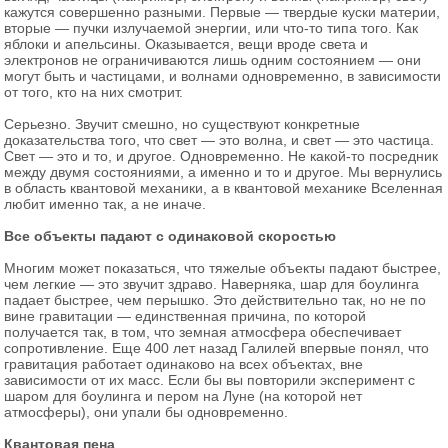
кажутся совершенно разными. Первые — твердые куски материи,
вторые — пучки излучаемой энергии, или что-то типа того. Как
яблоки и апельсины. Оказывается, вещи вроде света и
электронов не ограничиваются лишь одним состоянием — они
могут быть и частицами, и волнами одновременно, в зависимости
от того, кто на них смотрит.
Серьезно. Звучит смешно, но существуют конкретные
доказательства того, что свет — это волна, и свет — это частица.
Свет — это и то, и другое. Одновременно. Не какой-то посредник
между двумя состояниями, а именно и то и другое. Мы вернулись
в область квантовой механики, а в квантовой механике Вселенная
любит именно так, а не иначе.
Все объекты падают с одинаковой скоростью
Многим может показаться, что тяжелые объекты падают быстрее,
чем легкие — это звучит здраво. Наверняка, шар для боулинга
падает быстрее, чем перышко. Это действительно так, но не по
вине гравитации — единственная причина, по которой
получается так, в том, что земная атмосфера обеспечивает
сопротивление. Еще 400 лет назад Галилей впервые понял, что
гравитация работает одинаково на всех объектах, вне
зависимости от их масс. Если бы вы повторили эксперимент с
шаром для боулинга и пером на Луне (на которой нет
атмосферы), они упали бы одновременно.
Квантовая пена