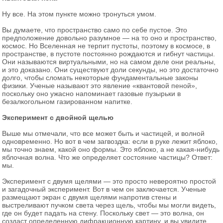
Ну все. На этом пункте можно тронуться умом.
Вы думаете, что пространство само по себе пустое. Это
предположение довольно разумное — на то оно и пространство,
космос. Но Вселенная не терпит пустоты, поэтому в космосе, в
пространстве, в пустоте постоянно рождаются и гибнут частицы.
Они называются виртуальными, но на самом деле они реальны,
и это доказано. Они существуют доли секунды, но это достаточно
долго, чтобы сломать некоторые фундаментальные законы
физики. Ученые называют это явление «квантовой пеной»,
поскольку оно ужасно напоминает газовые пузырьки в
безалкогольном газированном напитке.
Эксперимент с двойной щелью
Выше мы отмечали, что все может быть и частицей, и волной
одновременно. Но вот в чем загвоздка: если в руке лежит яблоко,
мы точно знаем, какой оно формы. Это яблоко, а не какая-нибудь
яблочная волна. Что же определяет состояние частицы? Ответ:
мы.
Эксперимент с двумя щелями — это просто невероятно простой
и загадочный эксперимент. Вот в чем он заключается. Ученые
размещают экран с двумя щелями напротив стены и
выстреливают пучком света через щель, чтобы мы могли видеть,
где он будет падать на стену. Поскольку свет — это волна, он
создаст определенную дифракционную картину, и вы увидите