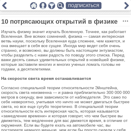
ПОДПИСАТЬСЯ
10 потрясающих открытий в физике
Изучать физику значит изучать Вселенную. Точнее, как работает
Вселенная. Вне всяких сомнений, физика — самая интересная
ветвь науки, поскольку Вселенная куда сложнее, чем кажется, и
она вмещает в себя все сущее. Иногда мир ведет себя очень
странно, и возможно, вы должны быть настоящим энтузиастом,
чтобы разделить с нами радость по поводу этого списка. Перед
вами десять самых удивительных открытий в новейшей физике,
которые заставили многих и многих ученых ломать головы не
годами, а десятилетиями.
На скорости света время останавливается
Согласно специальной теории относительности Эйнштейна,
скорость света неизменна — и равна приблизительно 300 000 000
метров в секунду, вне зависимости от наблюдателя. Это само по
себе невероятно, учитывая что ничто не может двигаться быстрее
света, но все еще сугубо теоретично. В специальной теории
относительности есть интересная часть, которая называется
«замедление времени» и которая говорит, что чем быстрее вы
движетесь, тем медленнее для вас движется время, в отличие от
окружения. Если вы будете ехать на автомобиле час, вы
постареете немного меньше, чем если бы просто сидели у себя