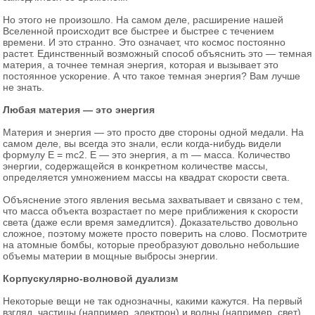
Но этого не произошло. На самом деле, расширение нашей
Вселенной происходит все быстрее и быстрее с течением
времени. И это странно. Это означает, что космос постоянно
растет. Единственный возможный способ объяснить это — темная
материя, а точнее темная энергия, которая и вызывает это
постоянное ускорение. А что такое темная энергия? Вам лучше
не знать.
Любая материя — это энергия
Материя и энергия — это просто две стороны одной медали. На
самом деле, вы всегда это знали, если когда-нибудь видели
формулу E = mc2. E — это энергия, а m — масса. Количество
энергии, содержащейся в конкретном количестве массы,
определяется умножением массы на квадрат скорости света.
Объяснение этого явления весьма захватывает и связано с тем,
что масса объекта возрастает по мере приближения к скорости
света (даже если время замедлится). Доказательство довольно
сложное, поэтому можете просто поверить на слово. Посмотрите
на атомные бомбы, которые преобразуют довольно небольшие
объемы материи в мощные выбросы энергии.
Корпускулярно-волновой дуализм
Некоторые вещи не так однозначны, какими кажутся. На первый
взгляд, частицы (например, электрон) и волны (например, свет)