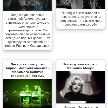
Он редко высказывался о
Задолго до появления
собственном творчестве, и
сказочной Ариэль русалки
предпочитал, чтобы его книги
считались опасными духами,
говорили сами за себя.
чудовищами и
хранительницами тайн. Мы
подготовили самые необычные
легенды о водных девах — от
древнерусских поверий до
мифов Японии и Скандинавии.
Лекарство матушки
Популярные мифы о
Анрио: История абсента -
Мэрилин Монро
любимого напитка
творческой богемы
Мэрилин Монро была и