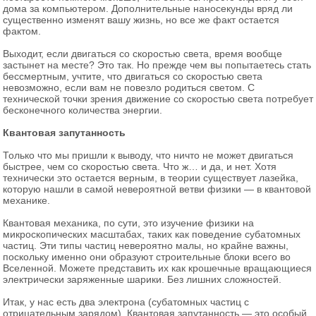
дома за компьютером. Дополнительные наносекунды вряд ли
существенно изменят вашу жизнь, но все же факт остается
фактом.
Выходит, если двигаться со скоростью света, время вообще
застынет на месте? Это так. Но прежде чем вы попытаетесь стать
бессмертным, учтите, что двигаться со скоростью света
невозможно, если вам не повезло родиться светом. С
технической точки зрения движение со скоростью света потребует
бесконечного количества энергии.
Квантовая запутанность
Только что мы пришли к выводу, что ничто не может двигаться
быстрее, чем со скоростью света. Что ж… и да, и нет. Хотя
технически это остается верным, в теории существует лазейка,
которую нашли в самой невероятной ветви физики — в квантовой
механике.
Квантовая механика, по сути, это изучение физики на
микроскопических масштабах, таких как поведение субатомных
частиц. Эти типы частиц невероятно малы, но крайне важны,
поскольку именно они образуют строительные блоки всего во
Вселенной. Можете представить их как крошечные вращающиеся
электрически заряженные шарики. Без лишних сложностей.
Итак, у нас есть два электрона (субатомных частиц с
отрицательным зарядом). Квантовая запутанность — это особый