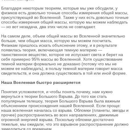
Благодаря некоторым теориям, которые мы уже обсудили, у
физиков есть довольно точные способы измерения общей массы,
присутствующей во Вселенной. Также у них есть довольно точные
способы измерения общей массы, которую мы можем наблюдать
— но вот незадача, два этих числа не совпадают.
На самом деле, объем общей массы во Вселенной значительно
больше, чем общая масса, которую мы можем посчитать.
Физикам пришлось искать объяснение этому, и в результате
появилась теория, включающая темную материю —
таинственное вещество, которое не испускает света и берет на
себя примерно 95% массы во Вселенной. Хотя существование
темной материи формально не доказано (потому что мы не
можем ее наблюдать), в пользу темной материи говорит масса
свидетельств, и она должна существовать в той или иной форме.
Наша Вселенная быстро расширяется
Понятия усложняются, и чтобы понять почему, нам нужно
вернуться к теории Большого Взрыва. До того как стать
популярным телешоу, теория Большого Взрыва была важным
объяснением происхождения нашей Вселенной. Если проще:
наша вселенная началась со взрыва. Обломки (планеты, звезды и
прочее) распространились во всех направлениях, движимые
огромной энергией взрыва. Поскольку обломки достаточно
тяжелые, мы ожидали, что это взрывное распространение должно
замедлиться со временем.