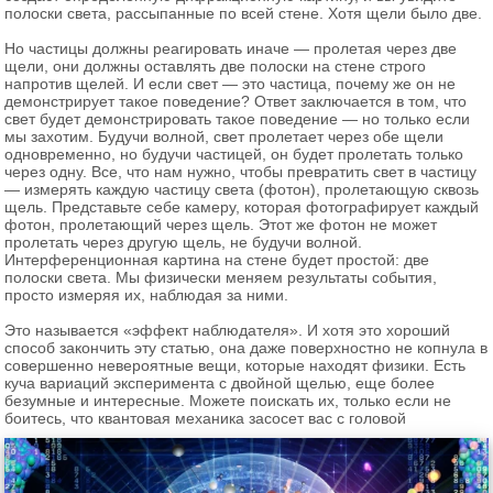
полоски света, рассыпанные по всей стене. Хотя щели было две.
Но частицы должны реагировать иначе — пролетая через две
щели, они должны оставлять две полоски на стене строго
напротив щелей. И если свет — это частица, почему же он не
демонстрирует такое поведение? Ответ заключается в том, что
свет будет демонстрировать такое поведение — но только если
мы захотим. Будучи волной, свет пролетает через обе щели
одновременно, но будучи частицей, он будет пролетать только
через одну. Все, что нам нужно, чтобы превратить свет в частицу
— измерять каждую частицу света (фотон), пролетающую сквозь
щель. Представьте себе камеру, которая фотографирует каждый
фотон, пролетающий через щель. Этот же фотон не может
пролетать через другую щель, не будучи волной.
Интерференционная картина на стене будет простой: две
полоски света. Мы физически меняем результаты события,
просто измеряя их, наблюдая за ними.
Это называется «эффект наблюдателя». И хотя это хороший
способ закончить эту статью, она даже поверхностно не копнула в
совершенно невероятные вещи, которые находят физики. Есть
куча вариаций эксперимента с двойной щелью, еще более
безумные и интересные. Можете поискать их, только если не
боитесь, что квантовая механика засосет вас с головой