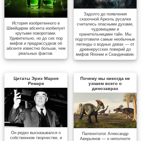
Задолго до появления
сказочной Ариэль русалки
История изобретенного в
считались опасными духами,
Швейцарии абсента изобилует
чудовищами и
крутыми поворотами.
хранительницами тайн. Мы
Удивительно, но до сих пор
подготовили самые необычные
мифов и предрассудков об
легенды о водных девах — от
абсенте известно больше, чем
древнерусских поверий до
реальных фактов.
мифов Японии и Скандинавии.
Цитаты Эрих Мария
Почему мы никогда не
Ремарк
узнаем всего о
динозаврах
Он редко высказывался о
Палеонтолог Александр
собственном творчестве, и
Аверьянов — о неполноте