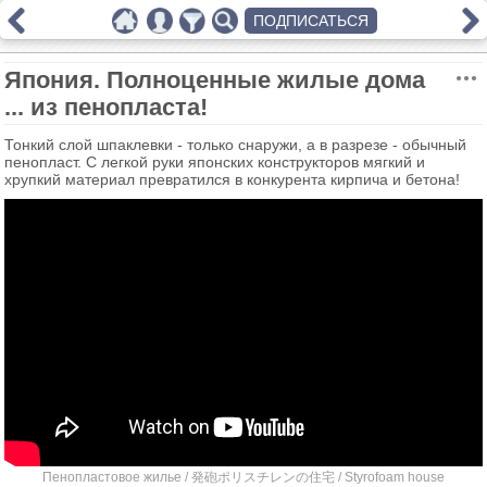
ПОДПИСАТЬСЯ
Япония. Полноценные жилые дома
... из пенопласта!
Тонкий слой шпаклевки - только снаружи, а в разрезе - обычный
пенопласт. С легкой руки японских конструкторов мягкий и
хрупкий материал превратился в конкурента кирпича и бетона!
Пенопластовое жилье / 発砲ポリスチレンの住宅 / Styrofoam house