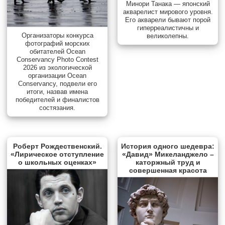
Минори Танака — японский
акварелист мирового уровня.
Его акварели бывают порой
гиперреалистичны и
Организаторы конкурса
великолепны.
фотографий морских
обитателей Ocean
Conservancy Photo Contest
2026 из экологической
организации Ocean
Conservancy, подвели его
итоги, назвав имена
победителей и финалистов
состязания.
Роберт Рождественский.
История одного шедевра:
«Лирическое отступление
«Давид» Микеланджело –
о школьных оценках»
каторжный труд и
совершенная красота