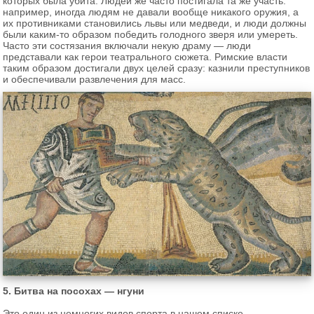
которых была убита. Людей же часто постигала та же участь:
например, иногда людям не давали вообще никакого оружия, а
их противниками становились львы или медведи, и люди должны
были каким-то образом победить голодного зверя или умереть.
Часто эти состязания включали некую драму — люди
представали как герои театрального сюжета. Римские власти
таким образом достигали двух целей сразу: казнили преступников
и обеспечивали развлечения для масс.
5. Битва на посохах — нгуни
Это один из немногих видов спорта в нашем списке,