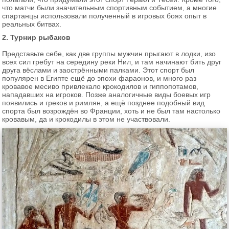
что матчи были значительным спортивным событием, а многие
спартанцы использовали полученный в игровых боях опыт в
реальных битвах.
2. Турнир рыбаков
Представьте себе, как две группы мужчин прыгают в лодки, изо
всех сил гребут на середину реки Нил, и там начинают бить друг
друга вёслами и заострёнными палками. Этот спорт был
популярен в Египте ещё до эпохи фараонов, и много раз
кровавое месиво привлекало крокодилов и гиппопотамов,
нападавших на игроков. Позже аналогичные виды боевых игр
появились и греков и римлян, а ещё позднее подобный вид
спорта был возрождён во Франции, хоть и не был там настолько
кровавым, да и крокодилы в этом не участвовали.