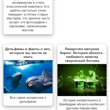
натюрмортам в стиле
классической живописи. Его
работы настолько точно
передают эстетику старых
мастеров, что зрители часто
путают эти фотографии с
картинами, написанными
маслом.
Дельфины и факты о них,
Лекарство матушки
которые вы могли не
Анрио: История абсента -
знать
любимого напитка
творческой богемы
Все самое интересное о
История изобретенного в
дельфинах
Швейцарии абсента изобилует
крутыми поворотами.