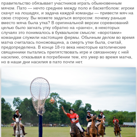
правительство обязывает участников играть обыкновенным
мячом. Пато — нечто среднее между поло и баскетболом: игроки
скачут на лошадях, и задача каждой команды — привести мяч на
свою сторону. Вы можете задаться вопросом: почему раньше
вместо мяча была утка? В оригинальной версии соревнований
целью было загнать утку обратно на «ранчо», в некоторых
случаях это понималось в буквальном смысле: «воротами»
командам служили настоящие фермы. Обычным делом во время
матча считалась поножовщина, а смерть утки была, считай,
предопределена. В конце 18-го века некоторые католические
священники пытались препятствовать игре и связанному с ней
насилию, отказывая в погребении тем, кто умер во время матча,
но в наши дни насилия в пато почти нет.