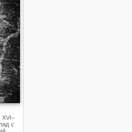
 XVI–
лад с
ей,