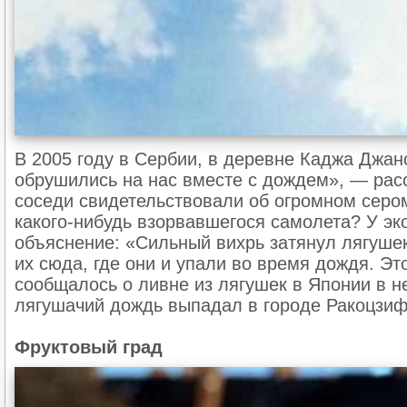
В 2005 году в Сербии, в деревне Каджа Джан
обрушились на нас вместе с дождем», — рас
соседи свидетельствовали об огромном сером
какого-нибудь взорвавшегося самолета? У э
объяснение: «Сильный вихрь затянул лягушек
их сюда, где они и упали во время дождя. Эт
сообщалось о ливне из лягушек в Японии в н
лягушачий дождь выпадал в городе Ракоцзиф
Фруктовый град