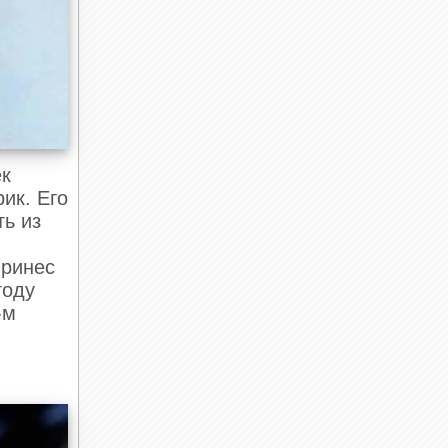
ек
ик. Его
ть из
принес
году
-м