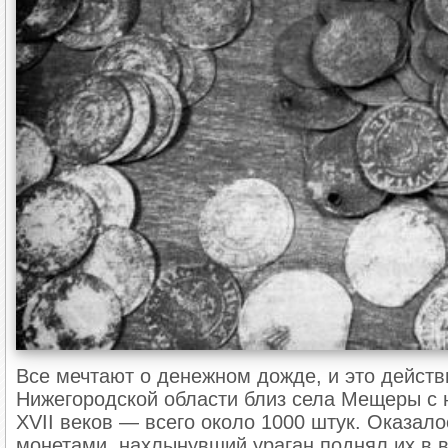
Все мечтают о денежном дожде, и это действи
Нижегородской области близ села Мещеры с 
XVII веков — всего около 1000 штук. Оказало
монетами, нахлынувший ураган поднял их в в