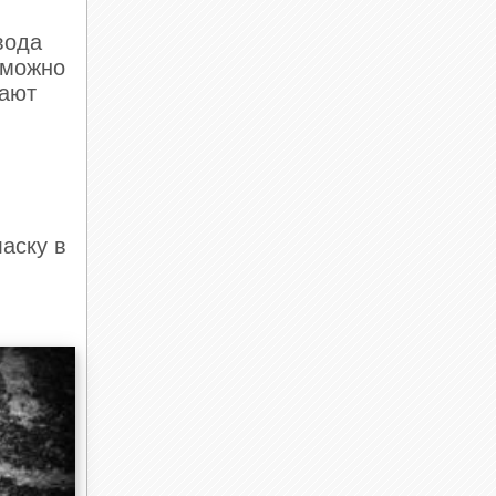
вода
 можно
жают
м
аску в