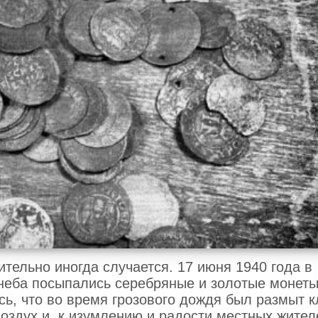
тельно иногда случается. 17 июня 1940 года в
неба посыпались серебряные и золотые монеты
сь, что во время грозового дождя был размыт к
оздух и, к изумлению и радости местных жител