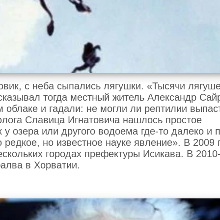
овик, с неба сыпались лягушки. «Тысячи лягуш
сказывал тогда местный житель Александр Сайр
 облаке и гадали: не могли ли рептилии выпас
колога Славица Игнатовича нашлось простое
 у озера или другого водоема где-то далеко и 
о редкое, но известное науке явление». В 2009 
ескольких городах префектуры Исикава. В 2010
алва в Хорватии.