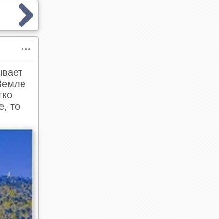
ывает
 Земле
гко
е, то