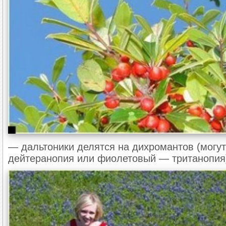
— дальтоники делятся на дихромантов (могу
дейтеранопия или фиолетовый — тританопия) 