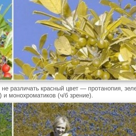
т не различать красный цвет — протанопия, зе
и монохроматиков (ч/б зрение).