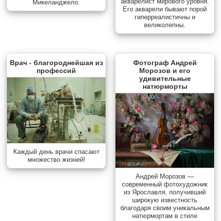
акварелист мирового уровня.
Микеланджело.
Его акварели бывают порой
гиперреалистичны и
великолепны.
Врач - благороднейшая из
Фотограф Андрей
профессий
Морозов и его
удивительные
натюрморты
Каждый день врачи спасают
множество жизней!
Андрей Морозов —
современный фотохудожник
из Ярославля, получивший
широкую известность
благодаря своим уникальным
натюрмортам в стиле