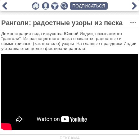
ПОДПИСАТЬСЯ
Ранголи: радостные узоры из песка
Демонстрация вида искусства Южной Индии, называемого
"ранголи". Из разноцветного песка создаются радостные и
симметричные (как правило) узоры. На главные праздники Индии
устраиваются целые фестивали ранголи.
РЕКЛАМА