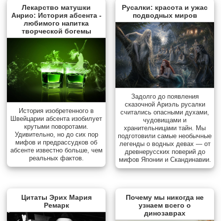
Лекарство матушки
Русалки: красота и ужас
Анрио: История абсента -
подводных миров
любимого напитка
творческой богемы
Задолго до появления
сказочной Ариэль русалки
История изобретенного в
считались опасными духами,
Швейцарии абсента изобилует
чудовищами и
крутыми поворотами.
хранительницами тайн. Мы
Удивительно, но до сих пор
подготовили самые необычные
мифов и предрассудков об
легенды о водных девах — от
абсенте известно больше, чем
древнерусских поверий до
реальных фактов.
мифов Японии и Скандинавии.
Цитаты Эрих Мария
Почему мы никогда не
Ремарк
узнаем всего о
динозаврах