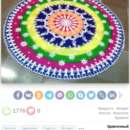
#радость
#индия
1776
0
#песок
#ринголи
#дивали
Удивленный
Красота
Удивление
Радость
Интерес