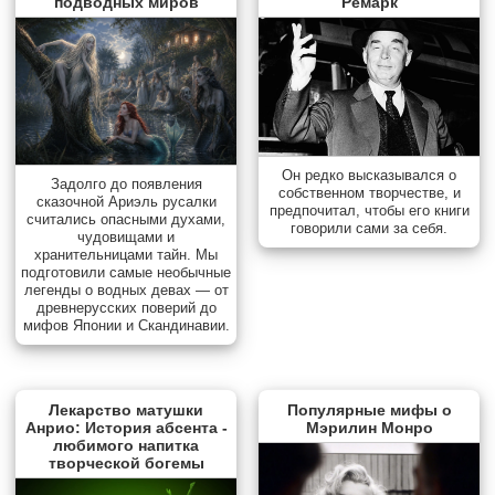
подводных миров
Ремарк
Он редко высказывался о
Задолго до появления
собственном творчестве, и
сказочной Ариэль русалки
предпочитал, чтобы его книги
считались опасными духами,
говорили сами за себя.
чудовищами и
хранительницами тайн. Мы
подготовили самые необычные
легенды о водных девах — от
древнерусских поверий до
мифов Японии и Скандинавии.
Лекарство матушки
Популярные мифы о
Анрио: История абсента -
Мэрилин Монро
любимого напитка
творческой богемы