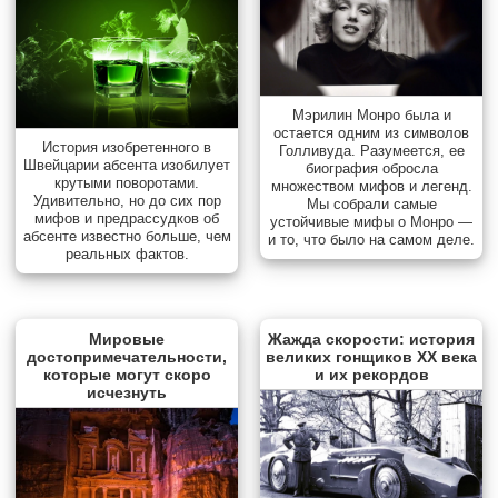
Мэрилин Монро была и
остается одним из символов
История изобретенного в
Голливуда. Разумеется, ее
Швейцарии абсента изобилует
биография обросла
крутыми поворотами.
множеством мифов и легенд.
Удивительно, но до сих пор
Мы собрали самые
мифов и предрассудков об
устойчивые мифы о Монро —
абсенте известно больше, чем
и то, что было на самом деле.
реальных фактов.
Мировые
Жажда скорости: история
достопримечательности,
великих гонщиков XX века
которые могут скоро
и их рекордов
исчезнуть