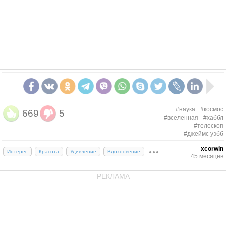
#наука
#космос
669
5
#вселенная
#хаббл
#телескоп
#джеймс уэбб
xcorwin
Интерес
Красота
Удивление
Вдохновение
45 месяцев
РЕКЛАМА