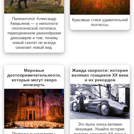
Палеонтолог Александр
Красивые стихи удивительной
Аверьянов — о неполноте
поэтессы.
геологической летописи,
переоцененном разнообразии
динозавров и том, почему
новый скелет не всегда
означает новый вид.
Мировые
Жажда скорости: история
достопримечательности,
великих гонщиков XX века
которые могут скоро
и их рекордов
исчезнуть
Это была эпоха великих
безумцев. Узнайте истории
Природные катаклизмы,
великих гонщиков XX века и