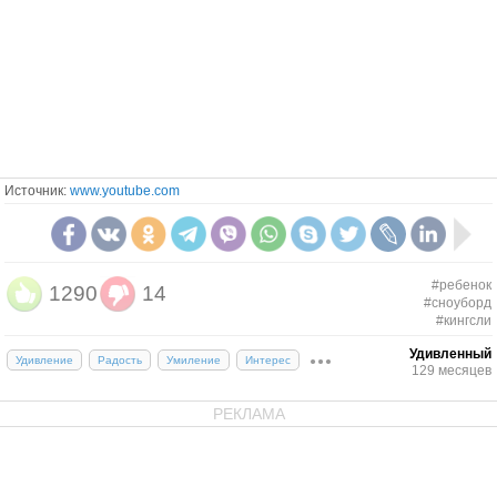
Источник:
www.youtube.com
#ребенок
1290
14
#сноуборд
#кингсли
Удивленный
Удивление
Радость
Умиление
Интерес
129 месяцев
РЕКЛАМА