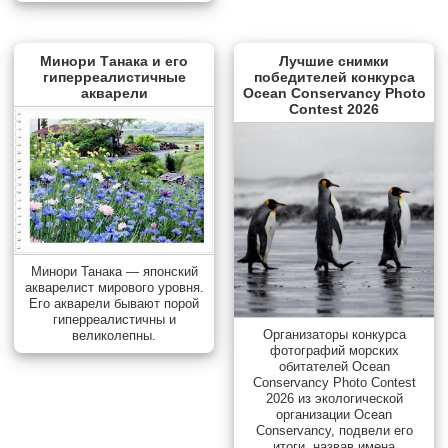
Минори Танака и его
Лучшие снимки
гиперреалистичные
победителей конкурса
акварели
Ocean Conservancy Photo
Contest 2026
Минори Танака — японский
акварелист мирового уровня.
Его акварели бывают порой
гиперреалистичны и
Организаторы конкурса
великолепны.
фотографий морских
обитателей Ocean
Conservancy Photo Contest
2026 из экологической
организации Ocean
Conservancy, подвели его
итоги, назвав имена