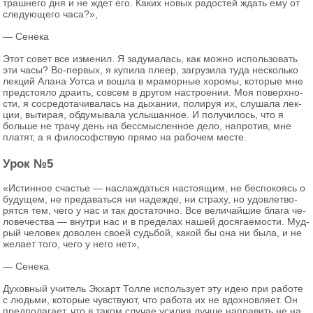
траш­не­го дня и не ждет его. Каких новых ра­до­стей ждать ему от
сле­ду­ю­ще­го часа?»,
— Се­не­ка
Этот совет все из­ме­нил. Я за­ду­ма­лась, как можно ис­поль­зо­вать
эти часы? Во-пер­вых, я ку­пи­ла плеер, за­гру­зи­ла туда несколь­ко
лек­ций Алана Уотса и вошла в мра­мор­ные хо­ро­мы, ко­то­рые мне
пред­сто­я­ло дра­ить, со­всем в дру­гом на­стро­е­нии. Моя по­верх­но­
сти, я со­сре­до­та­чи­ва­лась на ды­ха­нии, по­ли­руя их, слу­ша­ла лек­
ции, вы­ти­рая, об­ду­мы­ва­ла услы­шан­ное. И по­лу­чи­лось, что я
боль­ше не трачу день на бес­смыс­лен­ное дело, на­про­тив, мне
пла­тят, а я фи­ло­соф­ствую прямо на ра­бо­чем месте.
Урок №5
«Ис­тин­ное сча­стье — на­сла­ждать­ся на­сто­я­щим, не бес­по­ко­ясь о
бу­ду­щем, не пре­да­вать­ся ни на­деж­де, ни стра­ху, но удо­вле­тво­
рят­ся тем, чего у нас и так до­ста­точ­но. Все ве­ли­чай­шие блага че­
ло­ве­че­ства — внут­ри нас и в пре­де­лах нашей до­ся­га­е­мо­сти. Муд­
рый че­ло­век до­во­лен своей судь­бой, какой бы она ни была, и не
же­ла­ет того, чего у него нет»,
— Се­не­ка
Ду­хов­ный учи­тель Эк­харт Толле ис­поль­зу­ет эту идею при ра­бо­те
с лю­дь­ми, ко­то­рые чув­ству­ют, что ра­бо­та их не вдох­нов­ля­ет. Он
пред­по­ла­га­ет, что в таком слу­чае уси­лия лучше на­пра­вить не на