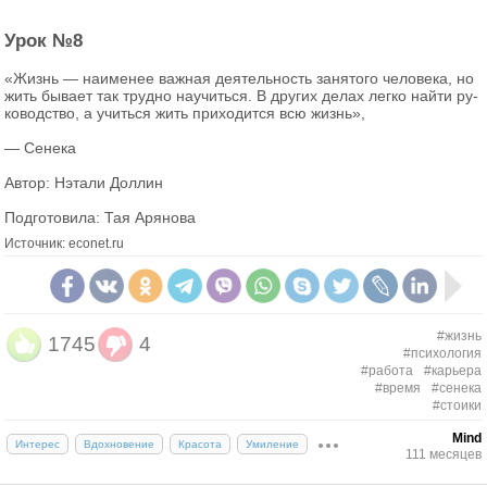
Урок №8
«Жизнь — на­и­ме­нее важ­ная де­я­тель­ность за­ня­то­го че­ло­ве­ка, но
жить бы­ва­ет так труд­но на­учить­ся. В дру­гих делах легко найти ру­
ко­вод­ство, а учить­ся жить при­хо­дит­ся всю жизнь»,
— Се­не­ка
Автор: Нэта­ли Дол­лин
Под­го­то­ви­ла: Тая Аря­но­ва
Источник: econet.ru
#жизнь
1745
4
#психология
#работа
#карьера
#время
#сенека
#стоики
Mind
Интерес
Вдохновение
Красота
Умиление
111 месяцев