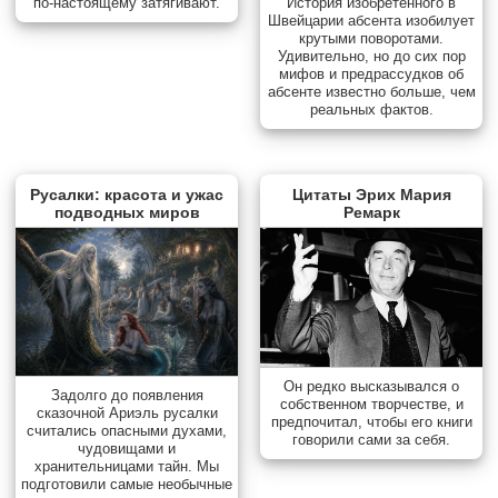
по-настоящему затягивают.
История изобретенного в
Швейцарии абсента изобилует
крутыми поворотами.
Удивительно, но до сих пор
мифов и предрассудков об
абсенте известно больше, чем
реальных фактов.
Русалки: красота и ужас
Цитаты Эрих Мария
подводных миров
Ремарк
Он редко высказывался о
Задолго до появления
собственном творчестве, и
сказочной Ариэль русалки
предпочитал, чтобы его книги
считались опасными духами,
говорили сами за себя.
чудовищами и
хранительницами тайн. Мы
подготовили самые необычные