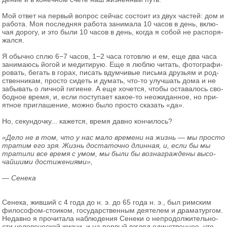
Мой ответ на пер­вый во­прос сей­час со­сто­ит из двух ча­стей: дом и
ра­бо­та. Моя по­след­няя ра­бо­та за­ни­ма­ла 10 часов в день, вклю­
чая до­ро­гу, и это были 10 часов в день, когда я собой не рас­по­ря­
жал­ся.
Я обыч­но сплю 6−7 часов, 1−2 часа го­тов­лю и ем, еще два часа
за­ни­ма­юсь йогой и ме­ди­ти­рую. Еще я люблю чи­тать, фо­то­гра­фи­
ро­вать, бе­гать в горах, пи­сать вдум­чи­вые пись­ма дру­зьям и род­
ствен­ни­кам, про­сто си­деть и ду­мать, что-то улуч­шать дома и не
за­бы­вать о лич­ной ги­ги­ене. А еще хо­чет­ся, чтобы оста­ва­лось сво­
бод­ное время, и, если по­сту­па­ет ка­кое-то неожи­дан­ное, но при­
ят­ное при­гла­ше­ние, можно было про­сто ска­зать «да».
Но, се­кун­доч­ку... ка­жет­ся, время давно кон­чи­лось?
«Дело не в том, что у нас мало вре­ме­ни на жизнь — мы про­сто
тра­тим его зря. Жизнь до­ста­точ­но длин­ная, и, если бы мы
тра­ти­ли все время с умом, мы были бы воз­на­граж­де­ны вы­со­
чай­ши­ми до­сти­же­ни­я­ми»,
— Се­не­ка
Се­не­ка, жив­ший с 4 года до н. э. до 65 года н. э., был рим­ским
фи­ло­со­фом-сто­и­ком, го­су­дар­ствен­ным де­я­те­лем и дра­ма­тур­гом.
Недав­но я про­чи­та­ла на­блю­де­ния Се­не­ки о непро­дол­жи­тель­но­
сти че­ло­ве­че­ской жизни, и на пер­вый взгляд един­ствен­ное, что