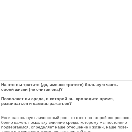
На что вы тратите (да, именно тратите) большую часть
своей жизни (не считая сна)?
Позволяет ли среда, в которой вы проводите время,
развиваться и самовыражаться?
Если нас вол­ну­ет лич­ност­ный рост, то ответ на вто­рой во­прос осо­
бен­но важен, по­сколь­ку вли­я­ние среды, ко­то­ро­му мы по­сто­ян­но
под­вер­га­ем­ся, опре­де­ля­ет наше от­но­ше­ние к жизни, наше по­ве­
де­ние и в ко­неч­ном счете наш жиз­нен­ный путь.