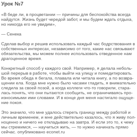
Урок №7
«В беде ли, в про­цве­та­нии — при­чи­ны для бес­по­кой­ства все­гда
най­дут­ся. Жизнь будет че­ре­дой забот, и мы будем ждать от­ды­ха,
но ни­ко­гда его не уви­дим»,
— Се­не­ка
Сде­лав выбор и решив ис­поль­зо­вать каж­дый час бодр­ство­ва­ния в
соб­ствен­ных ин­те­ре­сах, неза­ви­си­мо от того, какие нас свя­зы­ва­ют
обя­за­тель­ства, мы можем пол­нее ис­поль­зо­вать от­ве­ден­ное нам
дра­го­цен­ное время.
Кон­крет­ный спо­соб у каж­до­го свой. На­при­мер, я де­ла­ла неболь­
шой пе­ре­рыв в ра­бо­те, чтобы выйти на улицу и по­ме­ди­ти­ро­вать.
Во время обеда я бе­га­ла, пла­ва­ла или чи­та­ла книгу, а по воз­вра­
ще­нии ела. Когда мне нужно было ча­са­ми гла­дить, я вни­ма­тель­но
сле­ди­ла за своей позой, а когда кол­ле­ги что-то го­во­ри­ли, ста­ра­
лась по­нять, что они пы­та­ют­ся со­об­щить, не огра­ни­чи­ва­ясь про­
из­но­си­мы­ми ими сло­ва­ми. И в конце дня меня на­сти­га­ло ощу­ще­
ние покоя.
Это зна­чи­ло, что мне уда­лось сте­реть гра­ни­цу между ра­бо­той и
лич­ным вре­ме­нем, и мне дей­стви­тель­но ка­за­лось, что я живу пол­
но­цен­но и ни­че­го не от­кла­ды­ваю на зав­тра. И если это то, к чему
мы стре­мим­ся, — на­учить­ся жить, — то нужно на­чи­нать прямо
сей­час. опубликовано econet.ru