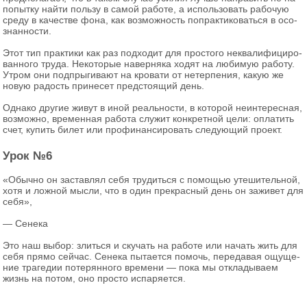
по­пыт­ку найти поль­зу в самой ра­бо­те, а ис­поль­зо­вать ра­бо­чую
среду в ка­че­стве фона, как воз­мож­ность по­прак­ти­ко­вать­ся в осо­
знан­но­сти.
Этот тип прак­ти­ки как раз под­хо­дит для про­сто­го неква­ли­фи­ци­ро­
ван­но­го труда. Неко­то­рые на­вер­ня­ка ходят на лю­би­мую ра­бо­ту.
Утром они под­пры­ги­ва­ют на кро­ва­ти от нетер­пе­ния, какую же
новую ра­дость при­не­сет пред­сто­я­щий день.
Од­на­ко дру­гие живут в иной ре­аль­но­сти, в ко­то­рой неин­те­рес­ная,
воз­мож­но, вре­мен­ная ра­бо­та слу­жит кон­крет­ной цели: опла­тить
счет, ку­пить билет или про­фи­нан­си­ро­вать сле­ду­ю­щий про­ект.
Урок №6
«Обыч­но он за­став­лял себя тру­дить­ся с по­мо­щью уте­ши­тель­ной,
хотя и лож­ной мысли, что в один пре­крас­ный день он за­жи­вет для
себя»,
— Се­не­кa
Это наш выбор: злить­ся и ску­чать на ра­бо­те или на­чать жить для
себя прямо сей­час. Се­не­ка пы­та­ет­ся по­мочь, пе­ре­да­вая ощу­ще­
ние тра­ге­дии по­те­рян­но­го вре­ме­ни — пока мы от­кла­ды­ва­ем
жизнь на потом, оно про­сто ис­па­ря­ет­ся.