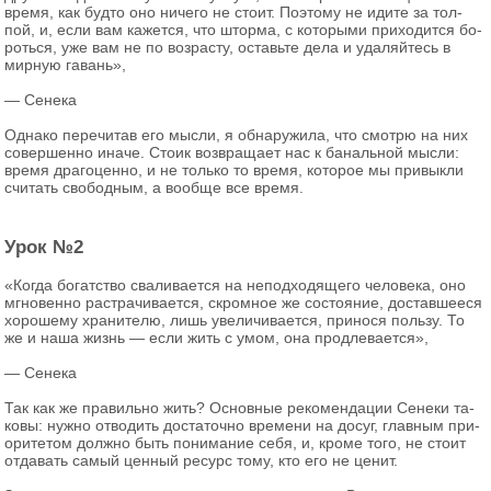
время, как будто оно ни­че­го не стоит. По­это­му не идите за тол­
пой, и, если вам ка­жет­ся, что штор­ма, с ко­то­ры­ми при­хо­дит­ся бо­
роть­ся, уже вам не по воз­рас­ту, оставь­те дела и уда­ляй­тесь в
мир­ную га­вань»,
— Се­не­ка
Од­на­ко пе­ре­чи­тав его мысли, я об­на­ру­жи­ла, что смот­рю на них
со­вер­шен­но иначе. Стоик воз­вра­ща­ет нас к ба­наль­ной мысли:
время дра­го­цен­но, и не толь­ко то время, ко­то­рое мы при­вык­ли
счи­тать сво­бод­ным, а во­об­ще все время.
Урок №2
«Когда бо­гат­ство сва­ли­ва­ет­ся на непод­хо­дя­ще­го че­ло­ве­ка, оно
мгно­вен­но рас­тра­чи­ва­ет­ся, скром­ное же со­сто­я­ние, до­став­ше­е­ся
хо­ро­ше­му хра­ни­те­лю, лишь уве­ли­чи­ва­ет­ся, при­но­ся поль­зу. То
же и наша жизнь — если жить с умом, она про­дле­ва­ет­ся»,
— Се­не­ка
Так как же пра­виль­но жить? Ос­нов­ные ре­ко­мен­да­ции Се­не­ки та­
ко­вы: нужно от­во­дить до­ста­точ­но вре­ме­ни на досуг, глав­ным при­
о­ри­те­том долж­но быть по­ни­ма­ние себя, и, кроме того, не стоит
от­да­вать самый цен­ный ре­сурс тому, кто его не ценит.