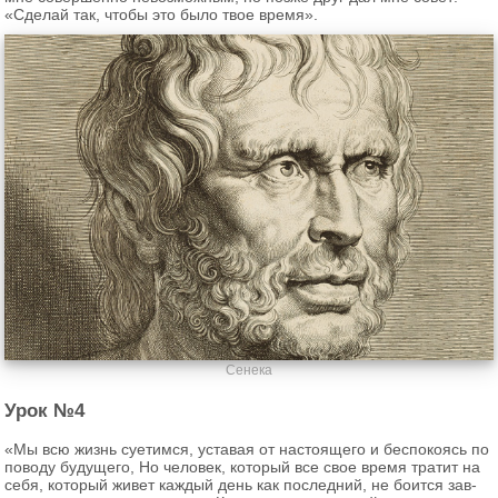
«Сде­лай так, чтобы это было твое время».
Сенека
Урок №4
«Мы всю жизнь су­е­тим­ся, уста­вая от на­сто­я­ще­го и бес­по­ко­ясь по
по­во­ду бу­ду­ще­го, Но че­ло­век, ко­то­рый все свое время тра­тит на
себя, ко­то­рый живет каж­дый день как по­след­ний, не бо­ит­ся зав­