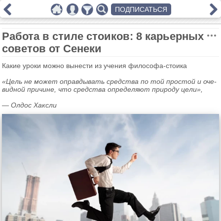
ПОДПИСАТЬСЯ
Работа в стиле стоиков: 8 карьерных
советов от Сенеки
Какие уроки можно вы­не­сти из уче­ния фи­ло­со­фа-сто­и­ка
«Цель не может оправ­ды­вать сред­ства по той про­стой и оче­
вид­ной при­чине, что сред­ства опре­де­ля­ют при­ро­ду цели»,
— Олдос Хакс­ли