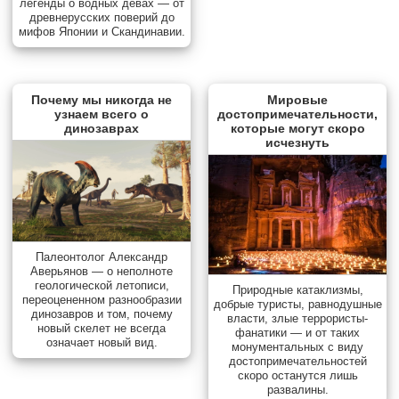
легенды о водных девах — от
древнерусских поверий до
мифов Японии и Скандинавии.
Почему мы никогда не
Мировые
узнаем всего о
достопримечательности,
динозаврах
которые могут скоро
исчезнуть
Палеонтолог Александр
Аверьянов — о неполноте
геологической летописи,
Природные катаклизмы,
переоцененном разнообразии
добрые туристы, равнодушные
динозавров и том, почему
власти, злые террористы-
новый скелет не всегда
фанатики — и от таких
означает новый вид.
монументальных с виду
достопримечательностей
скоро останутся лишь
развалины.