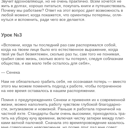
Зву­чит вдох­нов­ля­ю­ще, но не очень прак­тич­но. Всем хо­чет­ся не
жить в дол­гах, хо­ро­шо пи­тать­ся, по­ку­пать книги и пу­те­ше­ство­вать.
По­че­му мы ра­бо­та­ем? Ответ на этот во­прос дает воз­мож­ность в
любой мо­мент, когда по­ка­жет­ся, что ори­ен­ти­ры по­те­ря­ны, огля­
нуть­ся и вспом­нить, ради чего все де­ла­ет­ся.
Урок №3
«Вспом­ни, когда ты по­след­ний раз сам рас­по­ря­жал­ся собой,
когда на твоем лице было его есте­ствен­ное вы­ра­же­ние, когда
твой ум был без­мя­те­жен, сколь­ко раз ты, сам того не по­ни­мая,
гра­бил свою жизнь, сколь­ко всего ты по­те­рял, сле­дуя со­блаз­нам
об­ще­ства, и как мало тебе оста­лось для себя»,
— Се­не­ка
Нам не обя­за­тель­но гра­бить себя, не осо­зна­вая по­терь — вме­сто
этого мы можем по­ме­нять под­ход к ра­бо­те, чтобы по­тра­чен­ное
на нее время оста­ва­лось в нашем рас­по­ря­же­нии.
Помня о пре­ду­пре­жде­ни­ях Се­не­ки и при­ме­няя их к со­вре­мен­ной
жизни, можно на­пол­нить ра­бо­ту чув­ством глу­бо­кой бла­го­дар­но­
сти, эн­ту­зи­аз­мом и но­виз­ной. Рань­ше я ра­бо­та­ла гор­нич­ной на
част­ной яхте. Стан­дар­ты были очень вы­со­ки­ми, при­хо­ди­лось тра­
тить на убор­ку кучу вре­ме­ни, вклю­чая чист­ку за­тир­ки между плит­
ка­ми ват­ной па­лоч­кой. Сна­ча­ла это вре­мя­про­вож­де­ние ка­за­лось
мне со­вер­шен­но невоз­мож­ным, но позже друг дал мне совет: