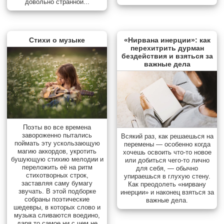
довольно странной...
Стихи о музыке
«Нирвана инерции»: как
перехитрить дурман
бездействия и взяться за
важные дела
Поэты во все времена
завороженно пытались
Всякий раз, как решаешься на
поймать эту ускользающую
перемены — особенно когда
магию аккордов, укротить
хочешь освоить что-то новое
бушующую стихию мелодии и
или добиться чего-то лично
переложить её на ритм
для себя, — обычно
стихотворных строк,
упираешься в глухую стену.
заставляя саму бумагу
Как преодолеть «нирвану
звучать. В этой подборке
инерции» и наконец взяться за
собраны поэтические
важные дела.
шедевры, в которых слово и
музыка сливаются воедино,
даря то самое ни с чем не