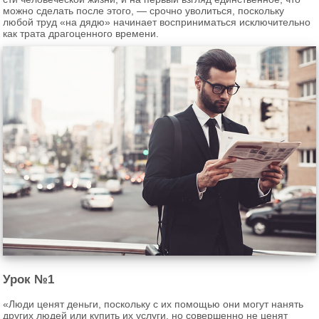
можно сде­лать после этого, — сроч­но уво­лить­ся, по­сколь­ку
любой труд «на дядю» на­чи­на­ет вос­при­ни­мать­ся ис­клю­чи­тель­но
как трата дра­го­цен­но­го вре­ме­ни.
Урок №1
«Люди ценят день­ги, по­сколь­ку с их по­мо­щью они могут на­нять
дру­гих людей или ку­пить их услу­ги, но со­вер­шен­но не ценят