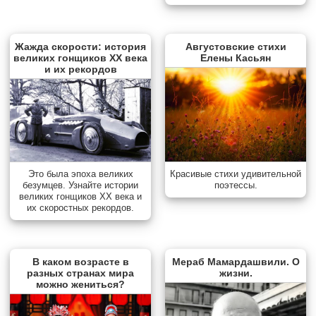
Жажда скорости: история
Августовские стихи
великих гонщиков XX века
Елены Касьян
и их рекордов
Красивые стихи удивительной
Это была эпоха великих
поэтессы.
безумцев. Узнайте истории
великих гонщиков XX века и
их скоростных рекордов.
В каком возрасте в
Мераб Мамардашвили. О
разных странах мира
жизни.
можно жениться?