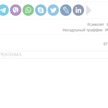
#самолет
#воздушный траффик
#
97
РЕКЛАМА