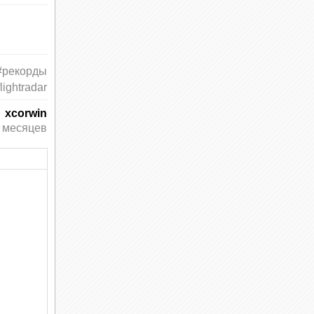
#рекорды
flightradar
xcorwin
 месяцев