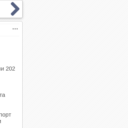
ли 202
та
порт
и