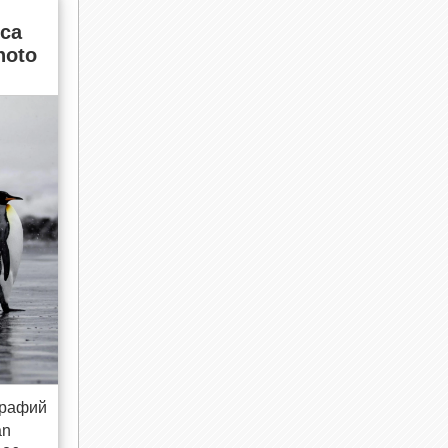
са
hoto
графий
an