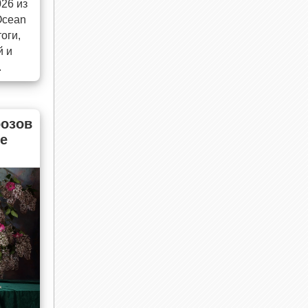
026 из
Ocean
оги,
й и
.
озов
е