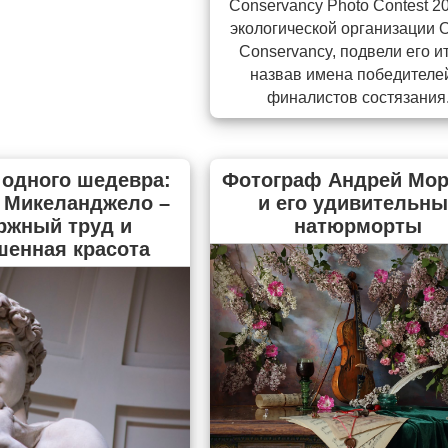
Conservancy Photo Contest 2
экологической организации 
Conservancy, подвели его ит
назвав имена победителе
финалистов состязания
 одного шедевра:
Фотограф Андрей Мор
 Микеланджело –
и его удивительны
ржный труд и
натюрморты
шенная красота