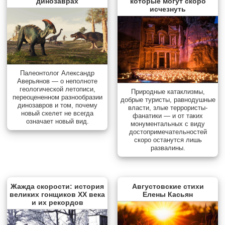
динозаврах
которые могут скоро
исчезнуть
Палеонтолог Александр
Аверьянов — о неполноте
геологической летописи,
Природные катаклизмы,
переоцененном разнообразии
добрые туристы, равнодушные
динозавров и том, почему
власти, злые террористы-
новый скелет не всегда
фанатики — и от таких
означает новый вид.
монументальных с виду
достопримечательностей
скоро останутся лишь
развалины.
Жажда скорости: история
Августовские стихи
великих гонщиков XX века
Елены Касьян
и их рекордов