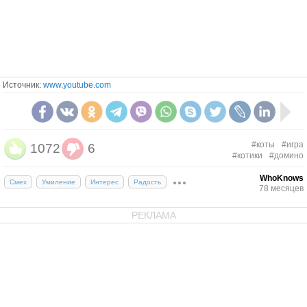
Источник:
www.youtube.com
#коты
#игра
1072
6
#котики
#домино
WhoKnows
Смех
Умиление
Интерес
Радость
78 месяцев
РЕКЛАМА