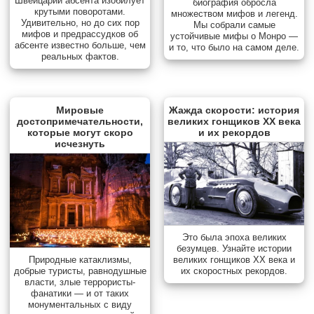
Швейцарии абсента изобилует
биография обросла
крутыми поворотами.
множеством мифов и легенд.
Удивительно, но до сих пор
Мы собрали самые
мифов и предрассудков об
устойчивые мифы о Монро —
абсенте известно больше, чем
и то, что было на самом деле.
реальных фактов.
Мировые
Жажда скорости: история
достопримечательности,
великих гонщиков XX века
которые могут скоро
и их рекордов
исчезнуть
Это была эпоха великих
безумцев. Узнайте истории
Природные катаклизмы,
великих гонщиков XX века и
добрые туристы, равнодушные
их скоростных рекордов.
власти, злые террористы-
фанатики — и от таких
монументальных с виду