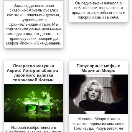
Он редко высказывался о
Задолго до появления
собственном творчестве, и
сказочной Ариэль русалки
предпочитал, чтобы его книги
считались опасными духами,
говорили сами за себя.
чудовищами и
хранительницами тайн. Мы
подготовили самые необычные
легенды о водных девах — от
древнерусских поверий до
мифов Японии и Скандинавии.
Лекарство матушки
Популярные мифы о
Анрио: История абсента -
Мэрилин Монро
любимого напитка
творческой богемы
Мэрилин Монро была и
остается одним из символов
История изобретенного в
Голливуда. Разумеется, ее