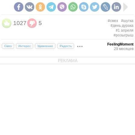
#смех
#шутка
1027
5
#день дурака
#1 апреля
#розыгрыш
FeelingMoment
Смех
Интерес
Удивление
Радость
29 месяцев
РЕКЛАМА