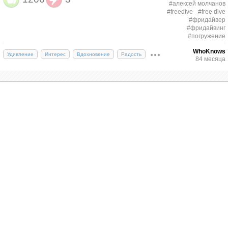
#алексей молчанов
#freedive
#free dive
#фридайвер
#фридайвинг
#погружение
WhoKnows
Удивление
Интерес
Вдохновение
Радость
84 месяца