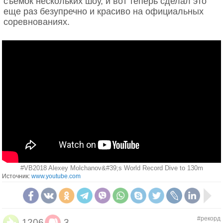
съемок нескольких шоу, и вот теперь сделал это
еще раз безупречно и красиво на официальных
соревнованиях.
#VB2018 Alexey Molchanov&#39;s World Record Dive to 130m
Источник:
www.youtube.com
#рекорд
1206
3