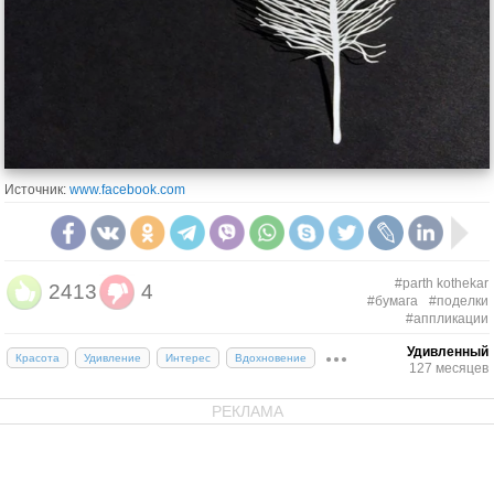
Источник:
www.facebook.com
#parth kothekar
2413
4
#бумага
#поделки
#аппликации
Удивленный
Красота
Удивление
Интерес
Вдохновение
127 месяцев
РЕКЛАМА