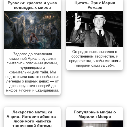
Русалки: красота и ужас
Цитаты Эрих Мария
подводных миров
Ремарк
Он редко высказывался о
Задолго до появления
собственном творчестве, и
сказочной Ариэль русалки
предпочитал, чтобы его книги
считались опасными духами,
говорили сами за себя.
чудовищами и
хранительницами тайн. Мы
подготовили самые необычные
легенды о водных девах — от
древнерусских поверий до
мифов Японии и Скандинавии.
Лекарство матушки
Популярные мифы о
Анрио: История абсента -
Мэрилин Монро
любимого напитка
творческой богемы