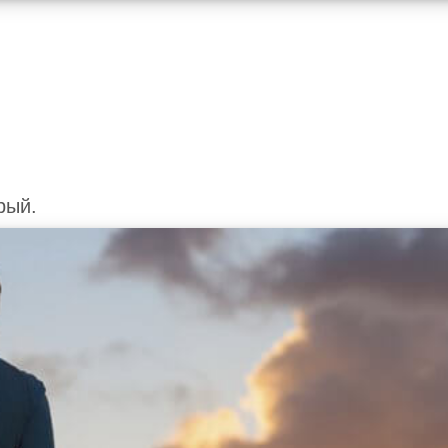
.
.
рый.