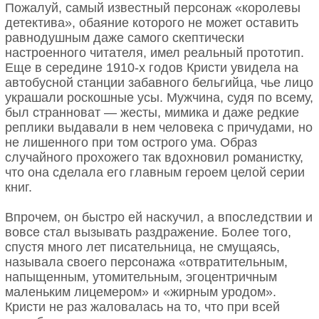
Пожалуй, самый известный персонаж «королевы
детектива», обаяние которого не может оставить
равнодушным даже самого скептически
настроенного читателя, имел реальный прототип.
Еще в середине 1910-х годов Кристи увидела на
автобусной станции забавного бельгийца, чье лицо
украшали роскошные усы. Мужчина, судя по всему,
был странноват — жесты, мимика и даже редкие
реплики выдавали в нем человека с причудами, но
не лишенного при том острого ума. Образ
случайного прохожего так вдохновил романистку,
что она сделала его главным героем целой серии
книг.
Впрочем, он быстро ей наскучил, а впоследствии и
вовсе стал вызывать раздражение. Более того,
спустя много лет писательница, не смущаясь,
называла своего персонажа «отвратительным,
напыщенным, утомительным, эгоцентричным
маленьким лицемером» и «жирным уродом».
Кристи не раз жаловалась на то, что при всей