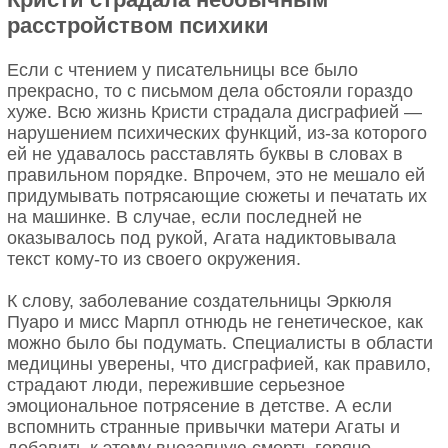
расстройством психики
Если с чтением у писательницы все было
прекрасно, то с письмом дела обстояли гораздо
хуже. Всю жизнь Кристи страдала дисграфией —
нарушением психических функций, из-за которого
ей не удавалось расставлять буквы в словах в
правильном порядке. Впрочем, это не мешало ей
придумывать потрясающие сюжеты и печатать их
на машинке. В случае, если последней не
оказывалось под рукой, Агата надиктовывала
текст кому-то из своего окружения.
К слову, заболевание создательницы Эркюля
Пуаро и мисс Марпл отнюдь не генетическое, как
можно было бы подумать. Специалисты в области
медицины уверены, что дисграфией, как правило,
страдают люди, пережившие серьезное
эмоциональное потрясение в детстве. А если
вспомнить странные привычки матери Агаты и
добавить к этому внезапную смерть горячо