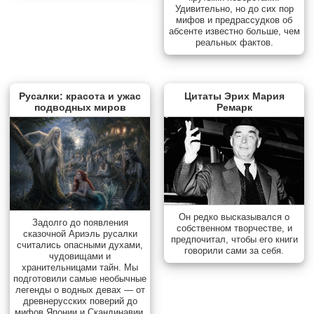
Удивительно, но до сих пор
мифов и предрассудков об
абсенте известно больше, чем
реальных фактов.
Русалки: красота и ужас
Цитаты Эрих Мария
подводных миров
Ремарк
Он редко высказывался о
Задолго до появления
собственном творчестве, и
сказочной Ариэль русалки
предпочитал, чтобы его книги
считались опасными духами,
говорили сами за себя.
чудовищами и
хранительницами тайн. Мы
подготовили самые необычные
легенды о водных девах — от
древнерусских поверий до
мифов Японии и Скандинавии.