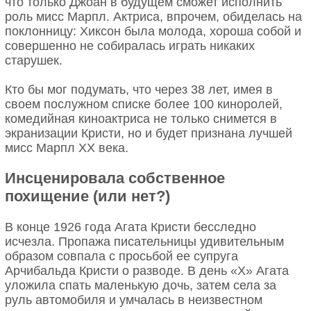
что только Джоан в будущем сможет исполнить
роль мисс Марпл. Актриса, впрочем, обиделась на
поклонницу: Хиксон была молода, хороша собой и
совершенно не собиралась играть никаких
старушек.
Кто бы мог подумать, что через 38 лет, имея в
своем послужном списке более 100 киноролей,
комедийная киноактриса не только снимется в
экранизации Кристи, но и будет признана лучшей
мисс Марпл ХХ века.
Инсценировала собственное
похищение (или нет?)
В конце 1926 года Агата Кристи бесследно
исчезла. Пропажа писательницы удивительным
образом совпала с просьбой ее супруга
Арчибальда Кристи о разводе. В день «Х» Агата
уложила спать маленькую дочь, затем села за
руль автомобиля и умчалась в неизвестном