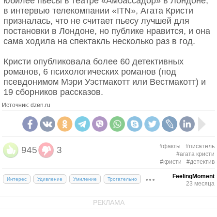
юбилее пьесы в театре «Амбассадор» в Лондоне,
в интервью телекомпании «ITN», Агата Кристи
призналась, что не считает пьесу лучшей для
постановки в Лондоне, но публике нравится, и она
сама ходила на спектакль несколько раз в год.
Кристи опубликовала более 60 детективных
романов, 6 психологических романов (под
псевдонимом Мэри Уэстмакотт или Вестмакотт) и
19 сборников рассказов.
Источник: dzen.ru
#факты
#писатель
945
3
#агата кристи
#кристи
#детектив
FeelingMoment
Интерес
Удивление
Умиление
Трогательно
23 месяца
РЕКЛАМА