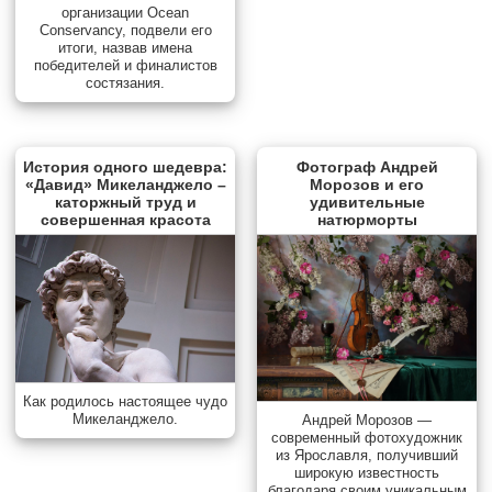
организации Ocean
Conservancy, подвели его
итоги, назвав имена
победителей и финалистов
состязания.
История одного шедевра:
Фотограф Андрей
«Давид» Микеланджело –
Морозов и его
каторжный труд и
удивительные
совершенная красота
натюрморты
Как родилось настоящее чудо
Микеланджело.
Андрей Морозов —
современный фотохудожник
из Ярославля, получивший
широкую известность
благодаря своим уникальным