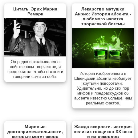
Цитаты Эрих Мария
Лекарство матушки
Ремарк
Анрио: История абсента -
любимого напитка
творческой богемы
Он редко высказывался о
собственном творчестве, и
предпочитал, чтобы его книги
История изобретенного в
говорили сами за себя.
Швейцарии абсента изобилует
крутыми поворотами.
Удивительно, но до сих пор
мифов и предрассудков об
абсенте известно больше, чем
реальных фактов.
Мировые
Жажда скорости: история
достопримечательности,
великих гонщиков XX века
которые могут скоро
и их рекордов