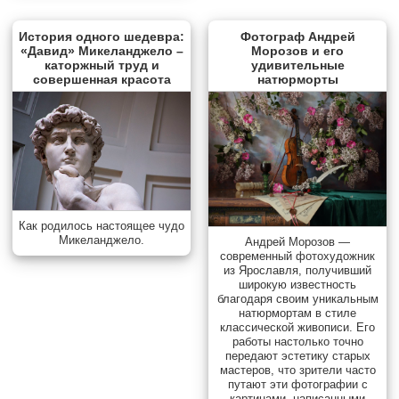
История одного шедевра:
Фотограф Андрей
«Давид» Микеланджело –
Морозов и его
каторжный труд и
удивительные
совершенная красота
натюрморты
Как родилось настоящее чудо
Микеланджело.
Андрей Морозов —
современный фотохудожник
из Ярославля, получивший
широкую известность
благодаря своим уникальным
натюрмортам в стиле
классической живописи. Его
работы настолько точно
передают эстетику старых
мастеров, что зрители часто
путают эти фотографии с
картинами, написанными