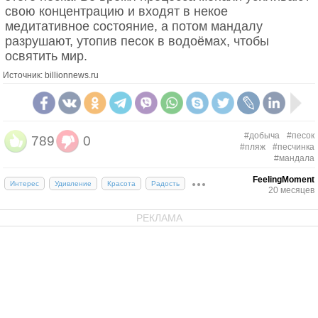
свою концентрацию и входят в некое
медитативное состояние, а потом мандалу
разрушают, утопив песок в водоёмах, чтобы
освятить мир.
Источник: billionnews.ru
#добыча
#песок
789
0
#пляж
#песчинка
#мандала
FeelingMoment
Интерес
Удивление
Красота
Радость
20 месяцев
РЕКЛАМА