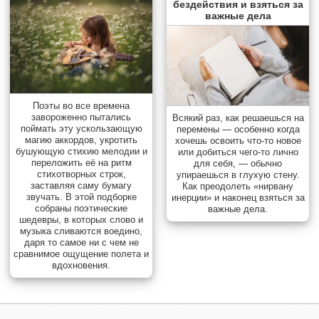
бездействия и взяться за
важные дела
Поэты во все времена
завороженно пытались
Всякий раз, как решаешься на
поймать эту ускользающую
перемены — особенно когда
магию аккордов, укротить
хочешь освоить что-то новое
бушующую стихию мелодии и
или добиться чего-то лично
переложить её на ритм
для себя, — обычно
стихотворных строк,
упираешься в глухую стену.
заставляя саму бумагу
Как преодолеть «нирвану
звучать. В этой подборке
инерции» и наконец взяться за
собраны поэтические
важные дела.
шедевры, в которых слово и
музыка сливаются воедино,
даря то самое ни с чем не
сравнимое ощущение полета и
вдохновения.