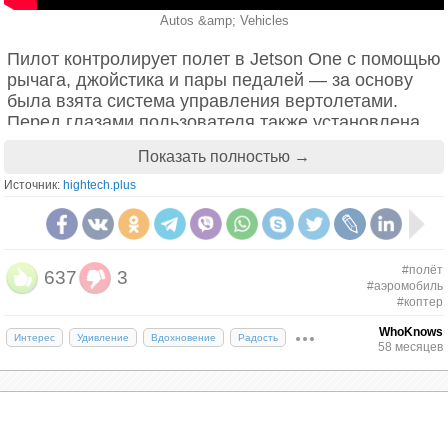
Autos &amp; Vehicles
Пилот контролирует полет в Jetson One с помощью
рычага, джойстика и пары педалей — за основу
была взята система управления вертолетами.
Перед глазами пользователя также установлена
небольшая панель, на которой отображается
Показать полностью →
базовая системная информация. А набор из камер,
лидаров и запатентованного ПО помогает
Источник:
hightech.plus
избежать столкновений. Компания даже
предусмотрела ситуацию, при которой пилот не
сможет управлять аппаратом, — в таком случае
eVTOL самостоятельно сбросит скорость и
#полёт
637
3
опустится на землю.
#аэромобиль
#коптер
Что касается спецификаций, то электродвигатель
WhoKnows
Интерес
Удивление
Вдохновение
Радость
58 месяцев
обеспечивает пиковую мощность в 88 кВт (около
118 л.с). Вкупе с литий-ионным блоком система
предлагает короткие полеты — от 15 до 20 минут.
Вес пилота при этом не должен превышать 85
килограмм, а дополнительное место для багажа —