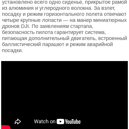
установлено всего одно сиденье, прикрытое рамой
из алюминия и углеродного волокна. За взлет,
посадку и режим горизонтального полета отвечают
четыре крупные лопасти — на манер миниатюрных
дронов DJI. По заявлениям стартапа,
безопасность пилота гарантирует система,
питающая дополнительный двигатель, встроенный
баллистический парашют и режим аварийной
посадки.