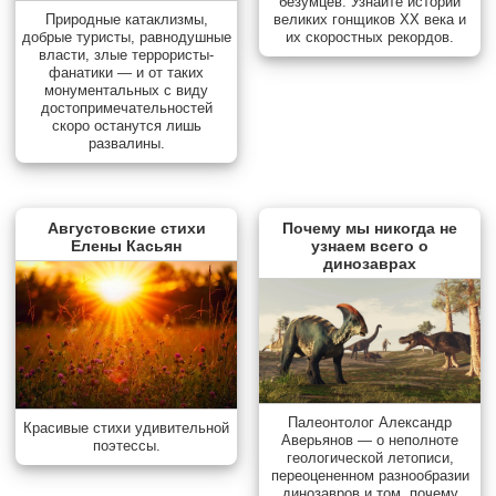
безумцев. Узнайте истории
Природные катаклизмы,
великих гонщиков XX века и
добрые туристы, равнодушные
их скоростных рекордов.
власти, злые террористы-
фанатики — и от таких
монументальных с виду
достопримечательностей
скоро останутся лишь
развалины.
Августовские стихи
Почему мы никогда не
Елены Касьян
узнаем всего о
динозаврах
Палеонтолог Александр
Красивые стихи удивительной
Аверьянов — о неполноте
поэтессы.
геологической летописи,
переоцененном разнообразии
динозавров и том, почему