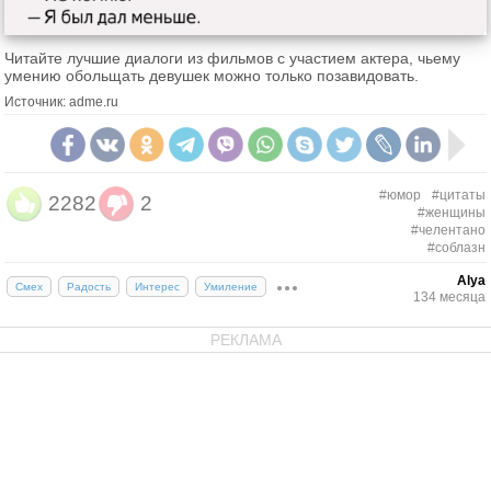
Читайте лучшие диалоги из фильмов с участием актера, чьему
умению обольщать девушек можно только позавидовать.
Источник: adme.ru
#юмор
#цитаты
2282
2
#женщины
#челентано
#соблазн
Alya
Смех
Радость
Интерес
Умиление
134 месяца
РЕКЛАМА