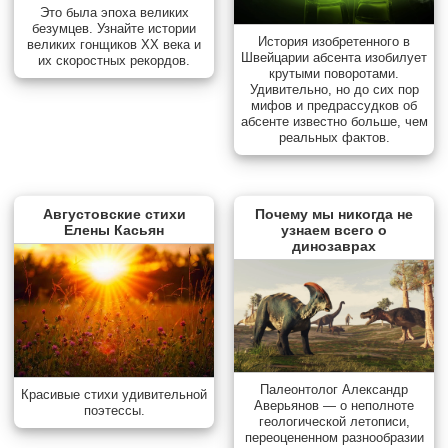
Это была эпоха великих
безумцев. Узнайте истории
История изобретенного в
великих гонщиков XX века и
Швейцарии абсента изобилует
их скоростных рекордов.
крутыми поворотами.
Удивительно, но до сих пор
мифов и предрассудков об
абсенте известно больше, чем
реальных фактов.
Августовские стихи
Почему мы никогда не
Елены Касьян
узнаем всего о
динозаврах
Палеонтолог Александр
Красивые стихи удивительной
Аверьянов — о неполноте
поэтессы.
геологической летописи,
переоцененном разнообразии