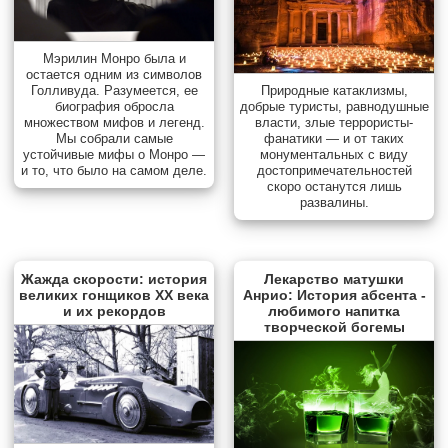
Мэрилин Монро была и
остается одним из символов
Голливуда. Разумеется, ее
Природные катаклизмы,
биография обросла
добрые туристы, равнодушные
множеством мифов и легенд.
власти, злые террористы-
Мы собрали самые
фанатики — и от таких
устойчивые мифы о Монро —
монументальных с виду
и то, что было на самом деле.
достопримечательностей
скоро останутся лишь
развалины.
Жажда скорости: история
Лекарство матушки
великих гонщиков XX века
Анрио: История абсента -
и их рекордов
любимого напитка
творческой богемы