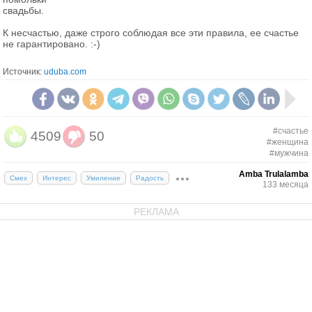
свадьбы.
К несчастью, даже строго соблюдая все эти правила, ее счастье
не гарантировано. :-)
Источник:
uduba.com
#счастье
4509
50
#женщина
#мужчина
Amba Trulalamba
Смех
Интерес
Умиление
Радость
133 месяца
РЕКЛАМА