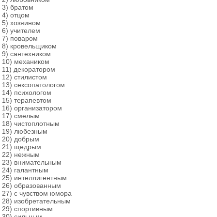
3) братом
4) отцом
5) хозяином
6) учителем
7) поваром
8) кровельщиком
9) сантехником
10) механиком
11) декоратором
12) стилистом
13) сексопатологом
14) психологом
15) терапевтом
16) организатором
17) смелым
18) чистоплотным
19) любезным
20) добрым
21) щедрым
22) нежным
23) внимательным
24) галантным
25) интеллигентным
26) образованным
27) с чувством юмора
28) изобретательным
29) спортивным
30) сильным