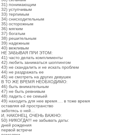
31) понимающим
32) уступчивым
33) терпимым
34) снисходительным
35) осторожным
36) мягким
37) богатым
38) решительным
39) надежным
40) вежливым
НЕ ЗАБЫВАЯ ПРИ ЭТОМ:
41) часто делать комплименты
42) любить заниматься шоппингом
43) не скандалить и не искать проблем
44) не раздражать ее
45) не смотреть на других девушек
В ТО ЖЕ ВРЕМЯ НЕОБХОДИМО:
46) быть внимательным
47) не быть ревнивым
48) ладить с ее семьей
49) находить для нее время…. в тоже время
оставляя ей пространство
заботясь о ней…
И, НАКОНЕЦ, ОЧЕНЬ ВАЖНО:
50) НИКОГДА!!! не забывать даты:
дней рождения
первой встречи
помолвки