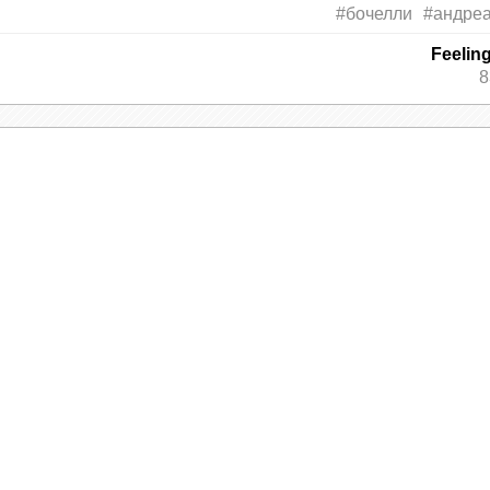
#бочелли
#андреа
Feelin
8