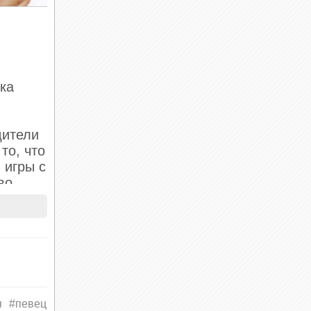
ка
дители
то, что
 игры с
во.
ным
я
#певец