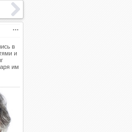
шись в
тями и
иг
даря им