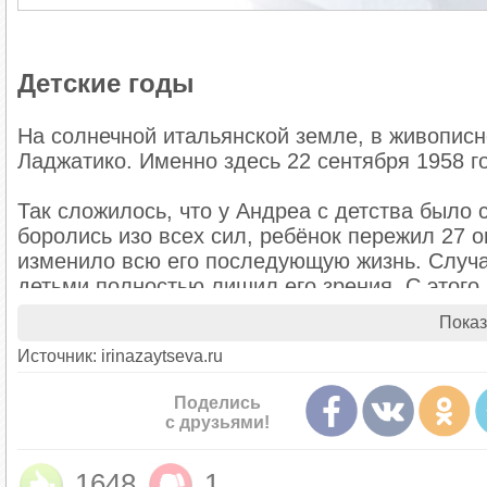
Детские годы
На солнечной итальянской земле, в живопис
Ладжатико. Именно здесь 22 сентября 1958 г
Так сложилось, что у Андреа с детства было
боролись изо всех сил, ребёнок пережил 27 о
изменило всю его последующую жизнь. Случа
детьми полностью лишил его зрения. С этого
Однако спустя годы ему суждено было стать
Показ
тенором, несущим людям чудесный голос и св
Источник: irinazaytseva.ru
Поделись
с друзьями!
1648
1