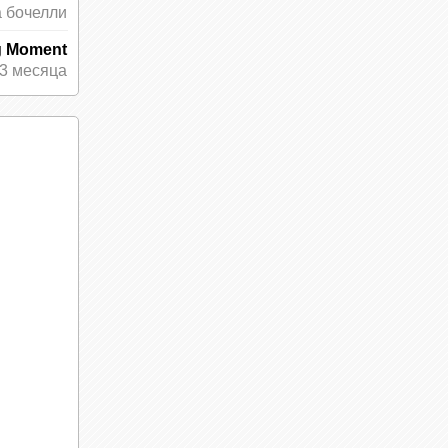
 бочелли
g Moment
3 месяца