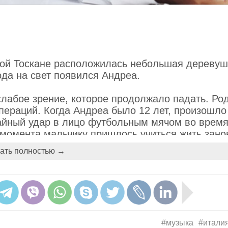
ной Тоскане расположилась небольшая деревуш
ода на свет появился Андреа.
 слабое зрение, которое продолжало падать. Ро
пераций. Когда Андреа было 12 лет, произошло 
йный удар в лицо футбольным мячом во время
 момента мальчику пришлось учиться жить зано
 волшебным голосом Италии, всемирно извест
ать полностью →
ет.
#музыка
#итали