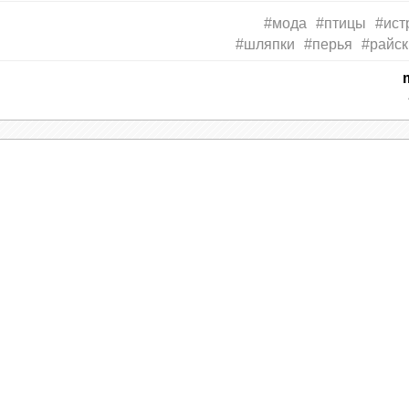
#мода
#птицы
#ист
#шляпки
#перья
#райск
ятся близкими родственниками обычным воронам
ствительно приходится близкой родней семейств
и абсолютно по-разному. Красоту этих пернатых
а островах Тихого океана, словами описать оч
ческое название.