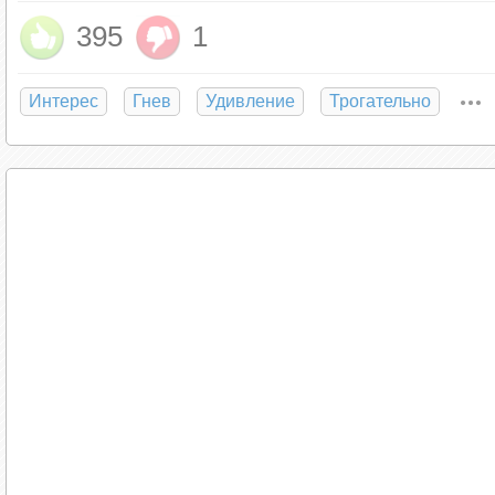
395
1
Интерес
Гнев
Удивление
Трогательно
Райская птица. Эти пернатые приход
Семейство райских птиц (Paradisaeidae) дей
врановых (Corvidae). Вот только выглядят он
которые живут в Австралии, Новой Гвинее и н
сложно. Не зря они получили такое фантасти
Феерия красок и перьев