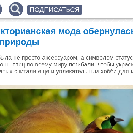
ПОДПИСАТЬСЯ
икторианская мода обернулас
 природы
была не просто аксессуаром, а символом статус
оны птиц по всему миру погибали, чтобы украс
натых считали еще и увлекательным хобби для 