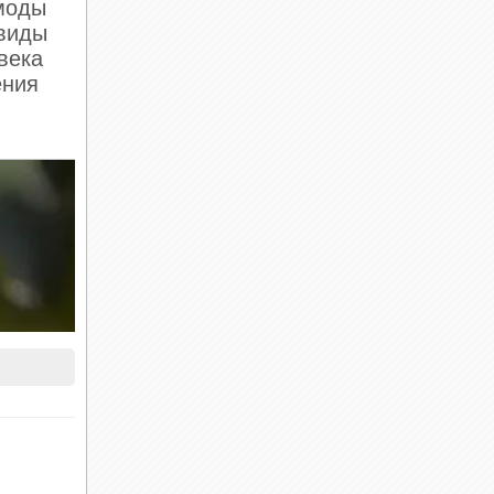
моды
 виды
века
ения