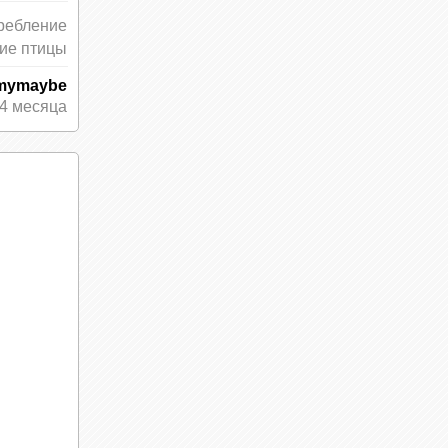
ребление
ие птицы
mymaybe
4 месяца
у
,
ень