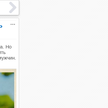
ь
а. Но
ить
мужчин.