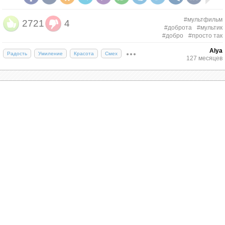
#мультфильм
2721
4
#доброта
#мультик
#добро
#просто так
Alya
Радость
Умиление
Красота
Смех
127 месяцев