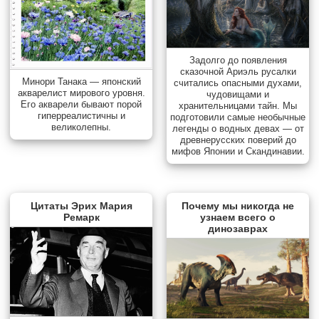
Задолго до появления
сказочной Ариэль русалки
Минори Танака — японский
считались опасными духами,
акварелист мирового уровня.
чудовищами и
Его акварели бывают порой
хранительницами тайн. Мы
гиперреалистичны и
подготовили самые необычные
великолепны.
легенды о водных девах — от
древнерусских поверий до
мифов Японии и Скандинавии.
Цитаты Эрих Мария
Почему мы никогда не
Ремарк
узнаем всего о
динозаврах