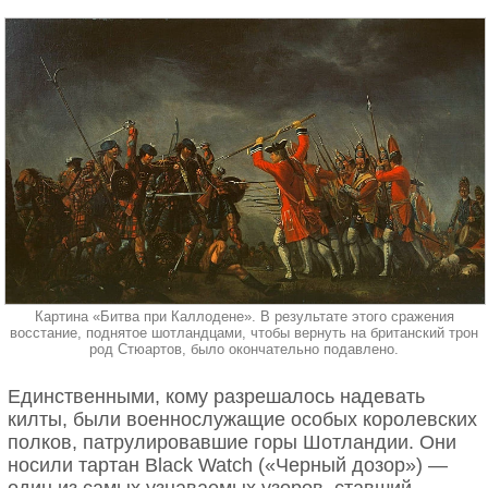
Картина «Битва при Каллодене». В результате этого сражения
восстание, поднятое шотландцами, чтобы вернуть на британский трон
род Стюартов, было окончательно подавлено.
Единственными, кому разрешалось надевать
килты, были военнослужащие особых королевских
полков, патрулировавшие горы Шотландии. Они
носили тартан Black Watch («Черный дозор») —