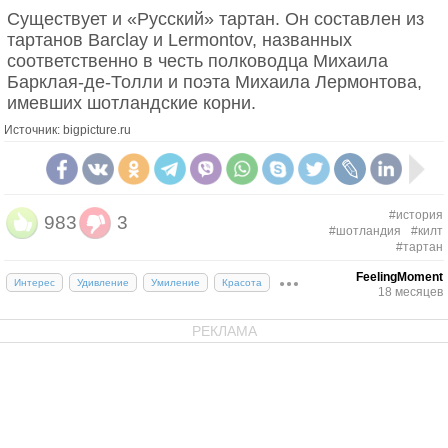
Существует и «Русский» тартан. Он составлен из
тартанов Barclay и Lermontov, названных
соответственно в честь полководца Михаила
Барклая-де-Толли и поэта Михаила Лермонтова,
имевших шотландские корни.
Источник: bigpicture.ru
#история
983
3
#шотландия
#килт
#тартан
FeelingMoment
Интерес
Удивление
Умиление
Красота
18 месяцев
РЕКЛАМА