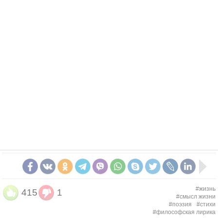
#жизнь
415
1
#смысл жизни
#поэзия
#стихи
#философская лирика