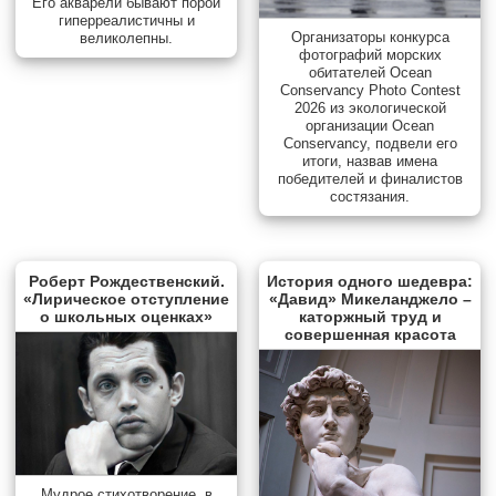
Его акварели бывают порой
гиперреалистичны и
Организаторы конкурса
великолепны.
фотографий морских
обитателей Ocean
Conservancy Photo Contest
2026 из экологической
организации Ocean
Conservancy, подвели его
итоги, назвав имена
победителей и финалистов
состязания.
Роберт Рождественский.
История одного шедевра:
«Лирическое отступление
«Давид» Микеланджело –
о школьных оценках»
каторжный труд и
совершенная красота
Мудрое стихотворение, в