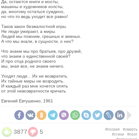
Да, остаются книги и мосты,
машины и художников холсты,
да, многому остаться суждено,
но что-то ведь уходит все равно!
Таков закон безжалостной игры.
Не люди умирают, а миры.
Людей мы помним, грешных и земных.
А что мы знали, в сущности, о них?
Что знаем мы про братьев, про друзей,
что знаем о единственной своей?
И про отца родного своего
мы, зная все, не знаем ничего.
Уходят люди... Их не возвратить.
Их тайные миры не возродить.
И каждый раз мне хочется опять
от этой невозвратности кричать.
Евгений Евтушенко, 1961
#поэзия
#смерть
3877
5
#стихи
#поэт