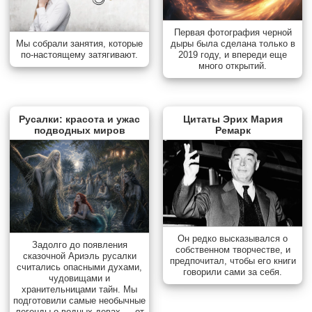
Первая фотография черной
дыры была сделана только в
Мы собрали занятия, которые
2019 году, и впереди еще
по-настоящему затягивают.
много открытий.
Русалки: красота и ужас
Цитаты Эрих Мария
подводных миров
Ремарк
Он редко высказывался о
Задолго до появления
собственном творчестве, и
сказочной Ариэль русалки
предпочитал, чтобы его книги
считались опасными духами,
говорили сами за себя.
чудовищами и
хранительницами тайн. Мы
подготовили самые необычные
легенды о водных девах — от