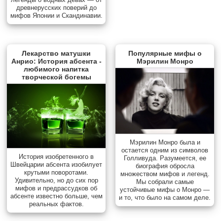
древнерусских поверий до
мифов Японии и Скандинавии.
Лекарство матушки
Популярные мифы о
Анрио: История абсента -
Мэрилин Монро
любимого напитка
творческой богемы
Мэрилин Монро была и
остается одним из символов
История изобретенного в
Голливуда. Разумеется, ее
Швейцарии абсента изобилует
биография обросла
крутыми поворотами.
множеством мифов и легенд.
Удивительно, но до сих пор
Мы собрали самые
мифов и предрассудков об
устойчивые мифы о Монро —
абсенте известно больше, чем
и то, что было на самом деле.
реальных фактов.