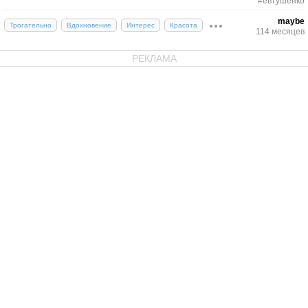
#евтушенко
maybe
Трогательно
Вдохновение
Интерес
Красота
114 месяцев
РЕКЛАМА