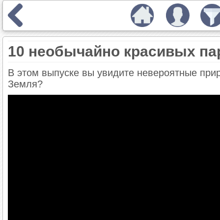
10 необычайно красивых па
В этом выпуске вы увидите невероятные при
Земля?