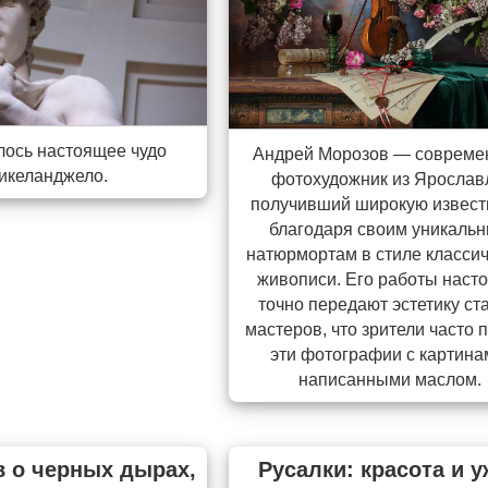
лось настоящее чудо
Андрей Морозов — соврем
икеланджело.
фотохудожник из Ярослав
получивший широкую извест
благодаря своим уникаль
натюрмортам в стиле класси
живописи. Его работы наст
точно передают эстетику ст
мастеров, что зрители часто 
эти фотографии с картина
написанными маслом.
в о черных дырах,
Русалки: красота и у