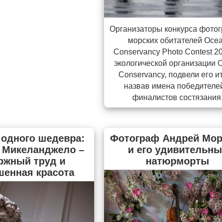
Организаторы конкурса фото
морских обитателей Oce
Conservancy Photo Contest 2
экологической организации 
Conservancy, подвели его ит
назвав имена победителе
финалистов состязания
 одного шедевра:
Фотограф Андрей Мор
 Микеланджело –
и его удивительны
ржный труд и
натюрморты
шенная красота