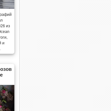
графий
an
026 из
Ocean
оги,
й и
.
озов
е