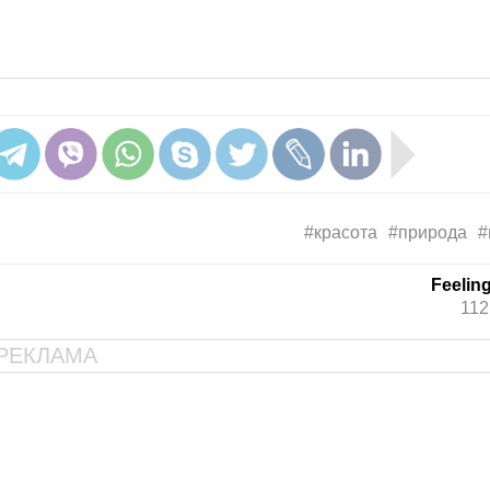
#красота
#природа
#
Feelin
112
РЕКЛАМА