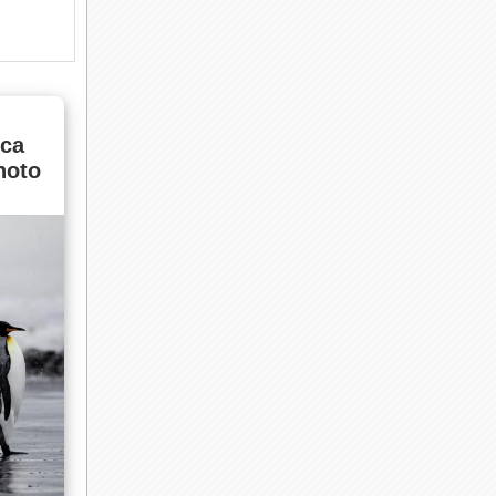
са
hoto