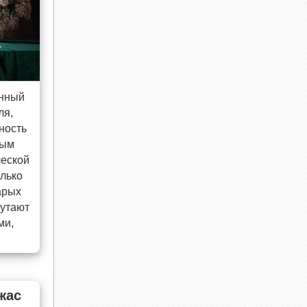
енный
ля,
ность
ным
ческой
олько
арых
путают
ми,
жас