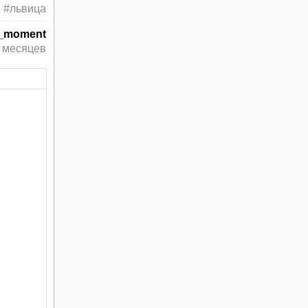
#львица
g_moment
 месяцев