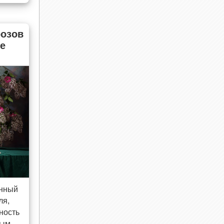
озов
е
енный
ля,
ность
ным