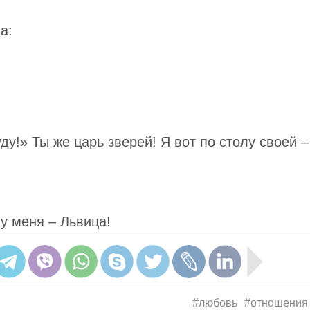
а:
ду!» Ты же царь зверей! Я вот по столу своей –
 у меня – Львица!
#любовь
#отношения