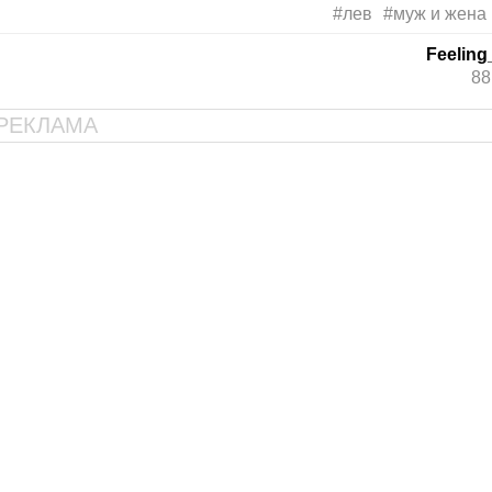
#лев
#муж и жена
Feelin
88
РЕКЛАМА