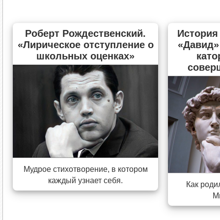
Роберт Рождественский.
История
«Лирическое отступление о
«Давид»
школьных оценках»
като
совер
Мудрое стихотворение, в котором
каждый узнает себя.
Как роди
М