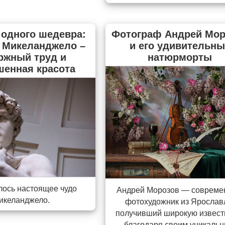
 одного шедевра:
Фотограф Андрей Мор
 Микеланджело –
и его удивительны
ржный труд и
натюрморты
шенная красота
лось настоящее чудо
Андрей Морозов — соврем
икеланджело.
фотохудожник из Ярослав
получивший широкую извест
благодаря своим уникаль