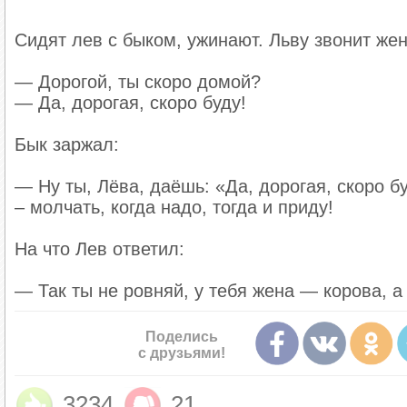
Сидят лев с быком, ужинают. Льву звонит жен
— Дорогой, ты скоро домой?
— Да, дорогая, скоро буду!
Бык заржал:
— Ну ты, Лёва, даёшь: «Да, дорогая, скоро бу
– молчать, когда надо, тогда и приду!
На что Лев ответил:
— Так ты не ровняй, у тебя жена — корова, а
Поделись
с друзьями!
3234
21