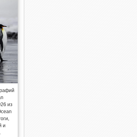
графий
an
026 из
Ocean
оги,
й и
.