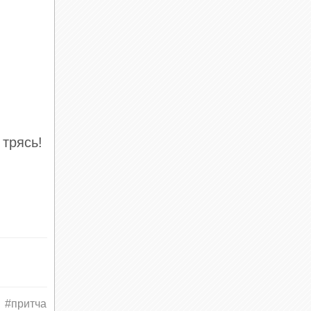
 трясь!
#притча