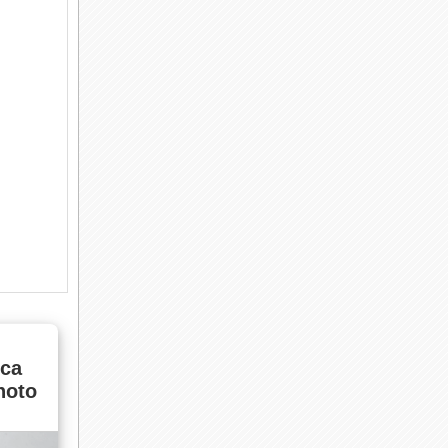
са
hoto