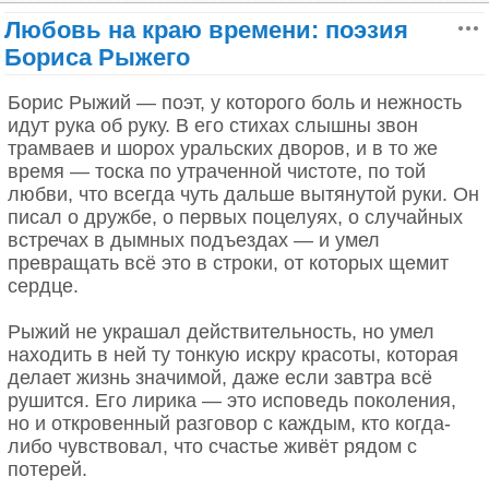
Пока еще слышим,
соблазнить женщин встретили насмешки и отказы.
Пока еще видим,
Любовь на краю времени: поэзия
Пока еще дышим,
Бориса Рыжего
И я сквозь рыданья
Тебя заклинаю: назначь мне свиданье!
Борис Рыжий — поэт, у которого боль и нежность
идут рука об руку. В его стихах слышны звон
Назначь мне свиданье, хотя б на мгновенье,
трамваев и шорох уральских дворов, и в то же
На площади людной, под бурей осенней,
время — тоска по утраченной чистоте, по той
Традиционное приветствие маори — «хонги»: соприкосновение носами
Мне трудно дышать, я молю о спасенье…
вместо поцелуя в губы.
любви, что всегда чуть дальше вытянутой руки. Он
Хотя бы в последний мой смертный час
писал о дружбе, о первых поцелуях, о случайных
Назначь мне свиданье у синих глаз.
Чарльз Дарвин наблюдал похожий ритуал во
встречах в дымных подъездах — и умел
время кругосветного плавания 1831–1836 годов на
превращать всё это в строки, от которых щемит
МАРИЯ ПЕТРОВЫХ
корабле «Бигль». Он описал встречу у
сердце.
1953 г
австралийских аборигенов:
Рыжий не украшал действительность, но умел
«Женщины присели на корточки, подняв лицо
находить в ней ту тонкую искру красоты, которая
кверху; спутники наши нагнулись к ним,
делает жизнь значимой, даже если завтра всё
приложились переносицами к их носам под
рушится. Его лирика — это исповедь поколения,
прямым углом и стали нажимать. Продолжалась
но и откровенный разговор с каждым, кто когда-
«Странник над морем тумана», Каспар Давид Фридрих, 1817-18.
эта церемония несколько дольше, чем наше
либо чувствовал, что счастье живёт рядом с
обычное дружеское рукопожатие».
потерей.
Должно быть, так много причитаний и сожалений
На островах Тробриан у побережья Папуа —