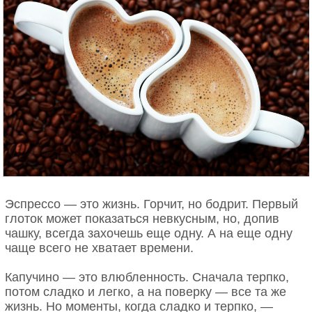
Река — девица. Звёзды — очи…
Она, как прежде, хороша…
Но лунный блеск холодной ночи —
Её остывшая душа.
Эспрессо — это жизнь. Горчит, но бодрит. Первый
глоток может показаться невкусным, но, допив
чашку, всегда захочешь еще одну. А на еще одну
чаще всего не хватает времени.
Капучино — это влюбленность. Сначала терпко,
потом сладко и легко, а на поверку — все та же
Это утро, радость эта…
жизнь. Но моменты, когда сладко и терпко, —