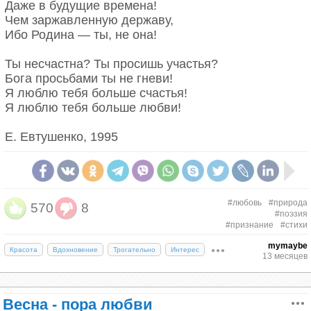
Даже в будущие времена!
Чем заржавленную державу,
Ибо Родина — ты, не она!
Ты несчастна? Ты просишь участья?
Бога просьбами ты не гневи!
Я люблю тебя больше счастья!
Самка орангутана с детёнышем. Человекообразные обезьяны кормят
малышей изо рта в рот — возможно, отсюда и родился поцелуй.
Я люблю тебя больше любви!
Третья версия — эволюционная. Учёные из
Е. Евтушенко, 1995
Оксфорда предполагают: люди постепенно
теряли острое обоняние. Чтобы оценить партнёра
— его здоровье, иммунитет, «химию» —
приходилось подходить всё ближе. Так
Борис Рыжий с женой Ириной Князевой // Формаслов
#любовь
#природа
570
8
романтическое обнюхивание со временем
#поэзия
переросло в контакт губами.
#признание
#стихи
Не покидай меня
mymaybe
Поцелуй как биология
Красота
Вдохновение
Трогательно
Интерес
13 месяцев
Не покидай меня, когда
Что происходит в теле во время поцелуя? Губы в
горит полночная звезда,
сотни раз чувствительнее подушечек пальцев. При
когда на улице и в доме
Весна - пора любви