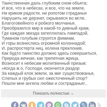
1995
Таинственная даль глубоким сном объята;
И все, что в небесах, и все, что на земле,
Александр Пушкин
* * *
Ни криком радости, ни ропотом страданья
Весна, весна, пора любви…
Нарушить не дерзнет, скрываяся во мгле,
Весна, весна, пора любви,
Ах, что за люди, что у них внутри?
Благоговейного и робкого молчанья.
Как тяжко мне твое явленье,
Нет, вдумайся, нет, только посмотри,
Преобразился мир в какой-то дивный храм,
Какое томное волненье
как крепко на земле они стоят,
Где каждая звезда затеплилась лампадой,
В моей душе, в моей крови…
как хорошо они ночами спят,
Туманом голубым струится фимиам,
Как чуждо сердцу наслажденье…
как ты на фоне этом слаб и сир.
И горы вознеслись огромной колоннадой;
Все, что ликует и блестит,
…А мы с тобой, мой ангел, в этот мир
И, распростерта ниц, колена преклонив,
Наводит скуку и томленье.
случайно заглянули по пути,
Как будто таинство должно здесь совершиться,
Отдайте мне метель и вьюгу
и видим — дальше некуда идти.
Природа вечная, как трепетная жрица,
И зимний долгий мрак ночей.
Ни хлеба нам не надо, ни вина,
Возносит к небесам молитвенный призыв:
на нас лежит великая вина,
«Когда ж о, Господи, окончится раздор
которую нам бог простит, любя.
За каждый клок земли, за миг существованья,
Когда б душа могла простить себя…
Слепых и грубых сил ожесточенный спор?
Пошли мне ангела любви и состраданья!..
* * *
Не Ты ли создал мир, Владыка всемогущий,
Взгляни, – он пред Тобой в отчаянье поник, –
Показать полностью →
Прошла гроза, пятьсот тонов заката
Увы, не прежний мир, не юноша цветущий,
разлиты в небе: желтый, темно-синий.
А дряхлый и больной измученный старик!..»
Конечно, ты ни в чем не виновата,