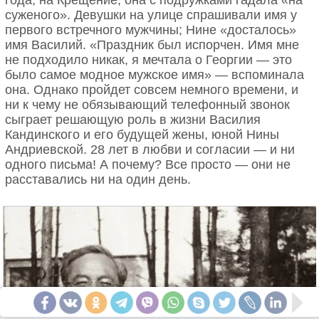
года, на Крещение, она с подружками гадала «на
левым полушарием отдыхать, а правым исполнять
суженого». Девушки на улице спрашивали имя у
Александр Блок
строевую песню. Там же отпала надобность в
первого встречного мужчины; Нине «досталось»
одеялах, тепле, воздухе или ещё каких-то
имя Василий. «Праздник был испорчен. Имя мне
явлениях физического мира. Мне для сна нужен
не подходило никак, я мечтала о Георгии — это
только я сам. Вспоминая этого мудрого человека, я
было самое модное мужское имя» — вспоминала
прошу лучшую из женщин обнять меня покрепче. И
она. Однако пройдет совсем немного времени, и
она с готовностью расплетает кольца мне
ни к чему не обязывающий телефонный звонок
навстречу. Говорит, повезло мне, что я мягкий, не
сыграет решающую роль в жизни Василия
оставляю заноз и тем превосхожу берёзу.
Кандинского и его будущей жены, юной Нины
Андриевской. 28 лет в любви и согласии — и ни
одного письма! А почему? Все просто — они не
расставались ни на один день.
Еще майская ночь
Какая ночь! На всем какая нега!
Благодарю, родной полночный край!
Из царства льдов, из царства вьюг и снега