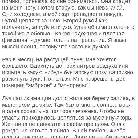
помню, привыкла во сне обниматься. Она кладёт
Разгадке жизни равносилен.
Наслаждаясь каждым глотком.
на меня ногу. Потом вторую, как бы невзначай.
Весною слышен шорох снов
Они холодные, а мой жар пропадает в никуда.
И шелест новостей и истин.
Из "Кофейной книги".
Рукой цепляет за шею. Второй рукой как
Ты из семьи таких основ.
Макса Фрая.
получится, за губу или ухо. Удав обнимает оленя с
Твой смысл, как воздух, бескорыстен.
такой же любовью. "Какая надёжная и плотная
Легко проснуться и прозреть,
фиксация" - думает олень на прощание. Я знаю
Словесный сор из сердца вытрясть
мысли оленя, потому что часто их думаю.
И жить, не засоряясь впредь,
Все это — небольшая хитрость.
Раз в месяц, на растущей луне, мне хочется
большего. Вдохнуть до трёх литров воздуха или
Борис Пастернак
испытать какую-нибудь бунтарскую позу. Капризно
раскинуть руки. Но нельзя. Мне разрешены две
позиции: "эмбрион" и "монорельс".
Лучшая из женщин долго жила на берегу залива, в
маленьком домике. Там было много солнца, моря
и одна кровать на полтора человека. Чтобы не
упасть, приходилось цепляться за мужчину-якорь.
Женщина не виновата в своём прошлом. Она с
рождения кого-то любила. В ней любовь живёт
всегда, как во мне аппетит. Даже на необитаемом