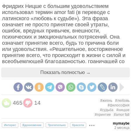
Мне ничего здесь не напоминало,
Фридрих Ницше с большим удовольствием
Ни шум листвы, ни суета вокзала,
использовал термин amor fati (в переводе с
То о твоём присутствии теперь
латинского «любовь к судьбе»). Эта фраза
Всё говорит и явственней, и строже.
означает не просто принятие своей утраты,
И этот август оттого дороже,
ошибок, вредных привычек, внешности,
Что здесь ещё немыслимей зима.
психических и эмоциональных потрясений. Она
Пейзаж размыт, движения нерезки,
означает принятие всего, будь то причина боли
И наблюдать дыханье занавески –
или удовольствия. «Решительное, восторженное
Лишь верный способ не сойти с ума,
принятие всего, что происходит в жизни с силой и
Покуда тех, кто бесконечно врозь,
всеобъемлющей благодарностью, граничащей со
Обточит время, как слоновью кость...
своего рода восторженным расположением».
Показать полностью →
Елена Касьян
#жизнь
#любовь
465
14
#философия
#судьба
#ницше
#принтие
#amor fati
mymaybe
Интерес
Вдохновение
Трогательно
Красота
2 месяца