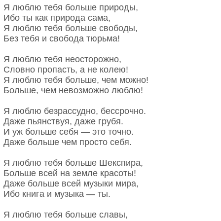
Прикосновение губами при кормлении — один из
Я люблю тебя больше природы,
это я открываю глаза.
самых ранних чувственных опытов человека. По
Ибо ты как природа сама,
Где и с кем, и когда это было,
этой версии, поцелуй — подсознательная память
Я люблю тебя больше свободы,
только это не я сочинил:
тела о тепле и безопасности первых месяцев
Без тебя и свобода тюрьма!
ты меня никогда не любила,
жизни.
это я тебя очень любил.
Я люблю тебя неосторожно,
Парк осенний стоит одиноко,
Вторая теория тоже связана с детьми. В древности
Словно пропасть, а не колею!
и к разлуке и к смерти готов.
матери пережёвывали твёрдую пищу и
Я люблю тебя больше, чем можно!
Это что-то задолго до Блока,
передавали её ребёнку изо рта в рот. Это делало
Больше, чем невозможно люблю!
это мог сочинить Огарёв.
кормление безопасным для малышей без зубов.
Это в той допотопной манере,
На такую мысль навели наблюдения за
Я люблю безрассудно, бессрочно.
когда люди сгорали дотла.
обезьянами: самки шимпанзе, орангутанов и
Даже пьянствуя, даже грубя.
Что написано, по крайней мере
горилл кормят детёнышей именно так.
И уж больше себя — это точно.
в первых строчках, припомни без зла.
Даже больше чем просто себя.
Не гляди на меня виновато,
я сейчас докурю и усну —
Я люблю тебя больше Шекспира,
полусгнившую изгородь ада
Больше всей на земле красоты!
по-мальчишески перемахну.
Даже больше всей музыки мира,
Ибо книга и музыка — ты.
Я люблю тебя больше славы,