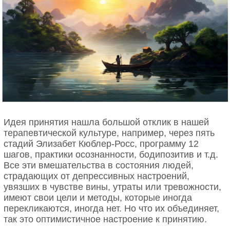
Сердце нальётся, как яблоко, и упадёт.
Елена Касьян
Идея принятия нашла большой отклик в нашей
терапевтической культуре, например, через пять
стадий Элизабет Кюблер-Росс, программу 12
шагов, практики осознанности, бодипозитив и т.д.
Все эти вмешательства в состояния людей,
страдающих от депрессивных настроений,
увязших в чувстве вины, утраты или тревожности,
имеют свои цели и методы, которые иногда
перекликаются, иногда нет. Но что их объединяет,
так это оптимистичное настроение к принятию.
Всё так и шло. И если о тебе