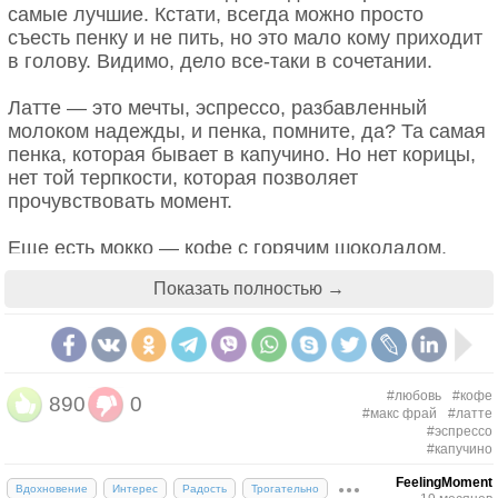
Это утро, радость эта,
самые лучшие. Кстати, всегда можно просто
Эта мощь и дня и света,
съесть пенку и не пить, но это мало кому приходит
Этот синий свод,
в голову. Видимо, дело все-таки в сочетании.
Этот крик и вереницы,
Эти стаи, эти птицы,
Латте — это мечты, эспрессо, разбавленный
Этот говор вод,
молоком надежды, и пенка, помните, да? Та самая
Эти ивы и березы,
пенка, которая бывает в капучино. Но нет корицы,
Эти капли — эти слезы,
нет той терпкости, которая позволяет
Этот пух — не лист,
прочувствовать момент.
Эти горы, эти долы,
Эти мошки, эти пчелы,
Еще есть мокко — кофе с горячим шоколадом.
Этот зык и свист,
Мокко — это меланхолия. Густая и тягучая. Но
Эти зори без затменья,
Показать полностью →
даже в мокко есть молоко. И сладость, та, которую
Этот вздох ночной селенья,
не найдешь в эспрессо, например. Ее и
Эта ночь без сна,
чувствуешь не сразу, и каждый раз не очень
Эта мгла и жар постели,
понимаешь, почему заказал именно его. Только
Эта дробь и эти трели,
потом вспоминаешь, в тот самый момент, когда
#любовь
#кофе
890
0
Это всё — весна.
становится сладко.
#макс фрай
#латте
#эспрессо
Афанасий Фет
#капучино
Айриш, кофе по-ирландски — страсть. Где-то там,
на самом дне, обжигающий алкоголь. Можно
FeelingMoment
Вдохновение
Интерес
Радость
Трогательно