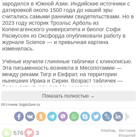
как ещё можно выразиться, решительное,
зародился в Южной Азии. Индийские источники с
восторженное принятие всего, что происходит в
датировкой около 1500 года до нашей эры
жизни). Человек amor fati не стремится ничего
считались самыми ранними свидетельствами. Но в
стереть из своего прошлого, а скорее принимает
2023 году историк Троэльс Арболь из
то, что произошло, – хорошее и плохое, ошибочное
Копенгагенского университета и биолог Софи
и мудрое – с силой и всеобъемлющей
Расмуссен из Оксфорда опубликовали работу в
благодарностью, граничащей со своего рода
журнале Science — и привычная картина
восторженным расположением.
изменилась.
Этот отказ от сожаления и ретуширования
Учёные изучили глиняные таблички с клинописью.
прошлого провозглашается добродетелью на
Эта письменность возникла в Месопотамии —
многих этапах работы Ницше. В книге "Весёлая
между реками Тигр и Евфрат, на территории
наука", написанной в период больших личных
нынешних Ирака и Сирии. Возраст табличек —
потрясений для философа, Ницше пишет: "Я хочу
более пяти тысяч лет. На некоторых из них
всё больше учиться смотреть на необходимое в
нашлись описания поцелуев, датированные 2500
Показать полностью →
вещах, как на прекрасное: так, буду я одним из тех,
годом до нашей эры. Это на тысячу лет старше
кто делает вещи прекрасными. Amor fati: пусть это
Источник: bigpicture.ru
индийских источников.
будет отныне моей любовью! Я не хочу вести
никакой войны против безобразного. Я не хочу
Кто начал первым?
обвинять, я даже не хочу обвинять обвинителей.
Долго считалось, что романтический поцелуй
Отводить взор – таково да будет моё
#любовь
#история
зародился в Южной Азии. Индийские источники с
576
3
единственное отрицание! А во всём вместе взятом
#поцелуй