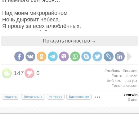
И немного сентября…
Над моим микрорайоном
Ночь дырявит небеса.
Я прошу за всех влюблённых,
Если нам с тобой нельзя.
Показать полностью →
Сентябри смыкают веки,
Наши беды не всерьёз.
Я люблю тебя навеки,
А живу с тобою врозь.
Виноградной грозди завязь
#любовь
#поэзия
147
6
#лето
#стихи
Тяжелеет с каждым днём.
#яблоко
#август
Подари нам, Боже, август,
#елена касьян
Дальше мы переживём…
xcorwin
Красота
Трогательно
Интерес
Вдохновение
3 дня
Елена Касьян