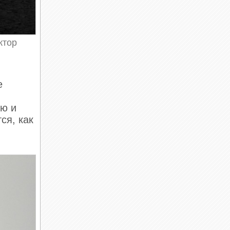
ктор
е
ию и
ся, как