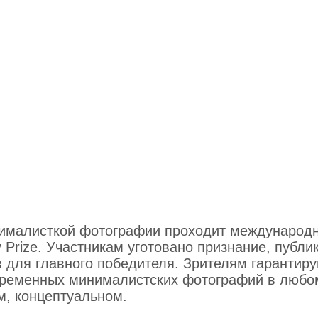
нималисткой фотографии проходит международ
hy Prize. Участникам уготовано признание, публи
 для главного победителя. Зрителям гарантир
овременных минималистских фотографий в любо
м, концептуальном.