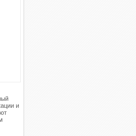
ный
кации и
уют
м