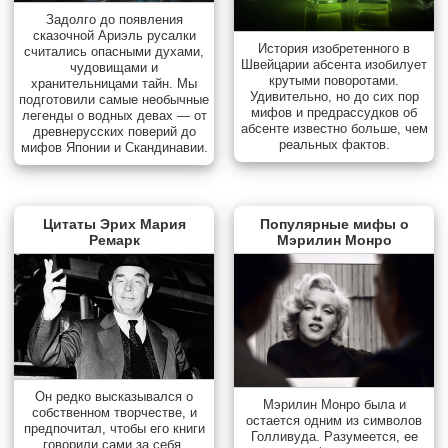
Задолго до появления
сказочной Ариэль русалки
История изобретенного в
считались опасными духами,
Швейцарии абсента изобилует
чудовищами и
крутыми поворотами.
хранительницами тайн. Мы
Удивительно, но до сих пор
подготовили самые необычные
мифов и предрассудков об
легенды о водных девах — от
абсенте известно больше, чем
древнерусских поверий до
реальных фактов.
мифов Японии и Скандинавии.
Цитаты Эрих Мария
Популярные мифы о
Ремарк
Мэрилин Монро
Он редко высказывался о
Мэрилин Монро была и
собственном творчестве, и
остается одним из символов
предпочитал, чтобы его книги
Голливуда. Разумеется, ее
говорили сами за себя.