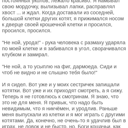
постоянных уколов, лежало красиво. Я намывал
свою мордочку, вылизывал лапки, расправлял
хвост ... и ждал. Когда доставали из соседней,
большой клетки других котят, я прижимался носом
к дверце своей крошечной клетки и просился,
просился, просился.
"Не ной, урода!" - рука человека с размаху ударяла
по моей клетке и я забивался в угол, сворачивался
клубком и замирал.
"Не ной, а то усыплю на фиг, дармоеда. Сиди и
чтоб не видно и не слышно тебя было!"
И я сидел. Вот уже и у моих сестричек запищали
котятки. Вот уже и их приходят смотреть, а я сижу.
Теперь я не готовлюсь к смотринам. Я знаю, что
это не для меня. Я привык, что надо быть
невидимым, что я никчёмен, и уродлив. Раньше
меня выпускали из клетки и я мог играть с другими
котятами. Да, конечно, не очень-то я удачлив был в
играх, не ловок и не быстр, но, Боги кошачьи, как