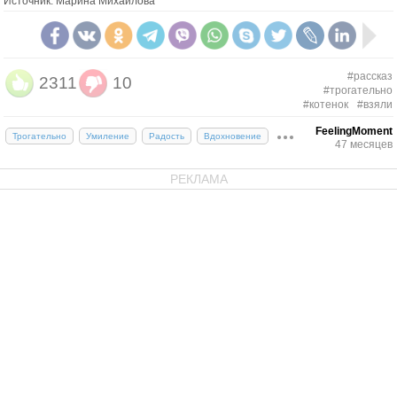
Источник: Марина Михайлова
#рассказ
2311
10
#трогательно
#котенок
#взяли
FeelingMoment
Трогательно
Умиление
Радость
Вдохновение
47 месяцев
РЕКЛАМА