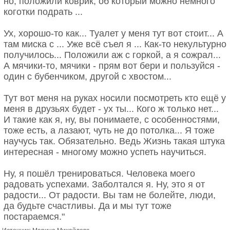
но, положили коврик, об который можно немного
коготки подрать ...
Ух, хорошо-то как... Туалет у меня тут вот стоит... А
там миска с ... Уже всё съел я ... Как-то некультурно
получилось... Положили аж с горкой, а я сожрал...
А мячики-то, мячики - прям вот бери и пользуйся -
один с бубенчиком, другой с хвостом...
Тут вот меня на руках носили посмотреть кто ещё у
меня в друзьях будет - ух ты... Кого ж только нет...
И такие как я, ну, вы понимаете, с особенностями,
тоже есть, а лазают, чуть не до потолка... Я тоже
научусь так. Обязательно. Ведь Жизнь такая штука
интересная - многому можно успеть научиться.
Ну, я пошёл тренироваться. Человека моего
радовать успехами. Заболтался я. Ну, это я от
радости... От радости. Вы там не болейте, люди,
да будьте счастливы. Да и мы тут тоже
постараемся."