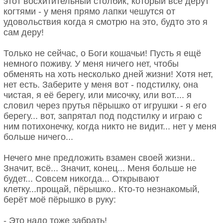
этот восхитительный столбик, который все дерут
когтями - у меня прямо лапки чешутся от
удовольствия когда я смотрю на это, будто это я
сам деру!
Только не сейчас, о Боги кошачьи! Пусть я ещё
немного поживу. У меня ничего нет, чтобы
обменять на хоть несколько дней жизни! Хотя нет,
нет есть. Заберите у меня вот - подстилку, она
чистая, я её берегу, или мисочку, или вот.... я
словил через прутья пёрышко от игрушки - я его
берегу... вот, запрятал под подстилку и играю с
ним потихонечку, когда никто не видит... нет у меня
больше ничего...
Нечего мне предложить взамен своей жизни..
Значит, всё... Значит, конец... Меня больше не
будет... Совсем никогда... Открывают
клетку...прощай, пёрышко.. Кто-то незнакомый,
берёт моё пёрышко в руку:
- Это надо тоже забрать!