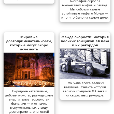
биография обросла
множеством мифов и легенд.
Мы собрали самые
устойчивые мифы о Монро —
и то, что было на самом деле.
Мировые
Жажда скорости: история
достопримечательности,
великих гонщиков XX века
которые могут скоро
и их рекордов
исчезнуть
Это была эпоха великих
безумцев. Узнайте истории
Природные катаклизмы,
великих гонщиков XX века и
добрые туристы, равнодушные
их скоростных рекордов.
власти, злые террористы-
фанатики — и от таких
монументальных с виду
достопримечательностей