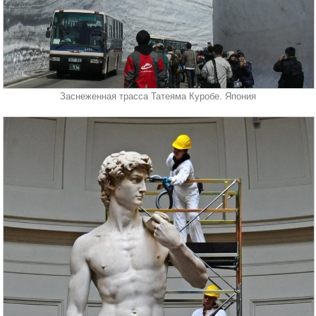
Заснеженная трасса Татеяма Куробе. Япония