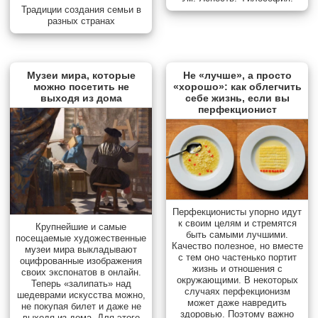
Традиции создания семьи в
разных странах
Музеи мира, которые
Не «лучше», а просто
можно посетить не
«хорошо»: как облегчить
выходя из дома
себе жизнь, если вы
перфекционист
Перфекционисты упорно идут
к своим целям и стремятся
Крупнейшие и самые
быть самыми лучшими.
посещаемые художественные
Качество полезное, но вместе
музеи мира выкладывают
с тем оно частенько портит
оцифрованные изображения
жизнь и отношения с
своих экспонатов в онлайн.
окружающими. В некоторых
Теперь «залипать» над
случаях перфекционизм
шедеврами искусства можно,
может даже навредить
не покупая билет и даже не
здоровью. Поэтому важно
выходя из дома. Для этого