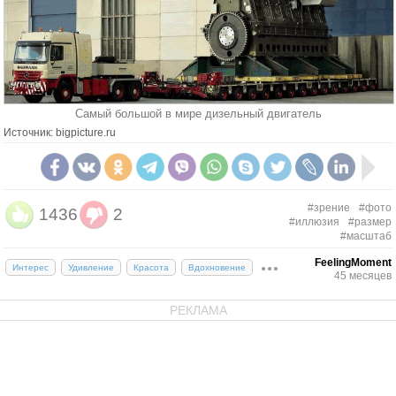
Самый большой в мире дизельный двигатель
Источник: bigpicture.ru
#зрение
#фото
1436
2
#иллюзия
#размер
#масштаб
FeelingMoment
Интерес
Удивление
Красота
Вдохновение
45 месяцев
РЕКЛАМА