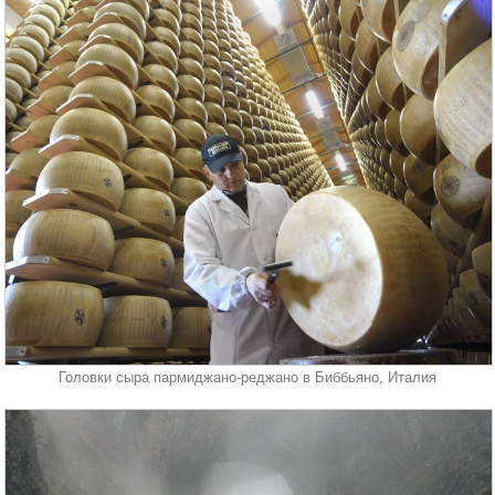
Головки сыра пармиджано-реджано в Биббьяно, Италия