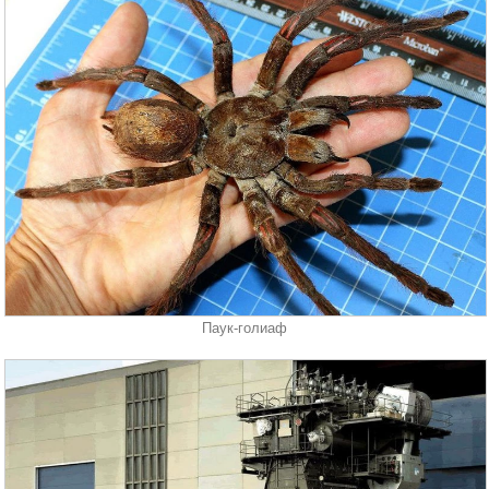
Паук-голиаф