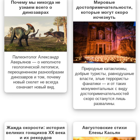
Почему мы никогда не
Мировые
узнаем всего о
достопримечательности,
динозаврах
которые могут скоро
исчезнуть
Палеонтолог Александр
Аверьянов — о неполноте
геологической летописи,
Природные катаклизмы,
переоцененном разнообразии
добрые туристы, равнодушные
динозавров и том, почему
власти, злые террористы-
новый скелет не всегда
фанатики — и от таких
означает новый вид.
монументальных с виду
достопримечательностей
скоро останутся лишь
развалины.
Жажда скорости: история
Августовские стихи
великих гонщиков XX века
Елены Касьян
и их рекордов