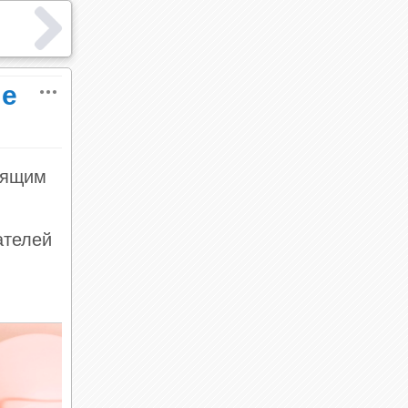
ые
оящим
ателей