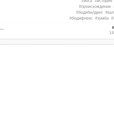
#йога
#история
#происхождение
#бодибилдинг
#кал
#бодифлекс
#зумба
#
14