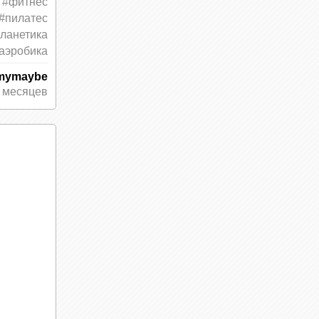
#фитнес
#пилатес
ланетика
аэробика
mymaybe
 месяцев