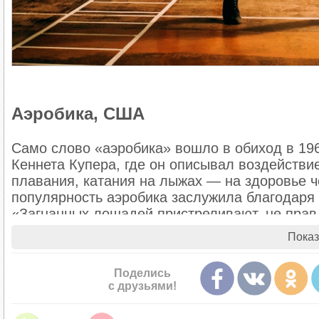
Аэробика, США
Само слово «аэробика» вошло в обиход в 196
Кеннета Купера, где он описывал воздействи
плавания, катания на лыжах — на здоровье 
популярность аэробика заслужила благодаря
«Загнанных лошадей пристреливают, не прав
Показ
Звезда Голливуда представила публике аэроб
комплекса танцевальных упражнений, выпол
Поделись
открыла в Беверли-Хиллз свою первую студи
с друзьями!
многое другое. Кстати, помимо танцевальной
ведь в ней используются элементы спортивно