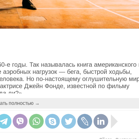
0-е годы. Так называлась книга американского
е аэробных нагрузок — бега, быстрой ходьбы,
человека. Но по-настоящему оглушительную ми
 актрисе Джейн Фонде, известной по фильму
да ли?»
ать полностью →
ику такой, какой мы ее знаем сегодня: в виде
няемых под ритмичную музыку. В 1979-м Фонда
ю, потом были иллюстрированные книги, видео
 есть еще и спортивная аэробика — это куда сл
й и художественной гимнастики и акробатики.