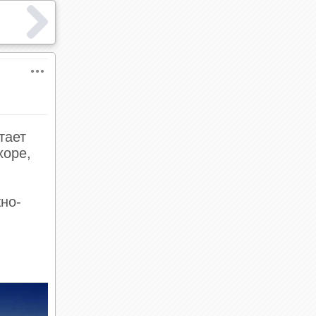
тает
хоре,
но-