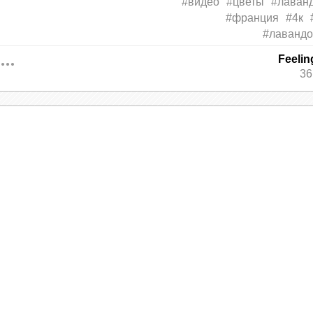
#видео
#цветы
#лаван
#франция
#4к
#лавандо
Feeli
36
андовые поля