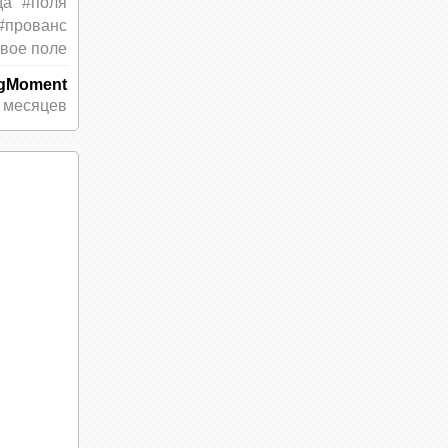
да
#поля
#прованс
вое поле
ngMoment
 месяцев