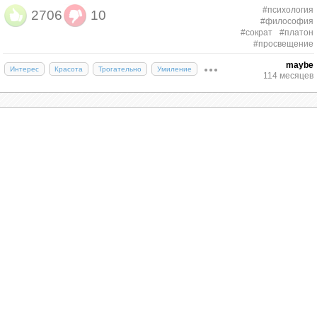
#психология
2706
10
#философия
#сократ
#платон
#просвещение
maybe
Интерес
Красота
Трогательно
Умиление
114 месяцев