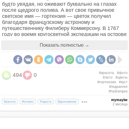
будто увядая, но оживают буквально на глазах
после щедрого полива. А вот свое привычное
светское имя — гортензия — цветок получил
благодаря французскому астроному и
путешественнику Филиберу Коммерсону. В 1767
году во время кругосветной экспедиции на острове
Маврикий он обнаружил неизвестный ранее
Показать полностью →
цветущий куст и назвал его в честь своей
возлюбленной, Гортензии Барре, которая тайно
сопровождала его в плавании, переодевшись
юнгой.
#красота
#фото
494
0
#лето
#цветы
#гортензии
#куст
#гидрангея
#hydrangea
mymaybe
Красота
Интерес
Радость
Вдохновение
2 месяца