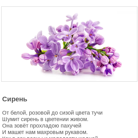
Сирень
От белой, розовой до сизой цвета тучи
Шумит сирень в цветении живом.
Она зовёт прохладою пахучей
И машет нам махровым рукавом.