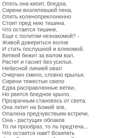
Опять она кипит, бледна,
Сирени возлетевшей пена,
Опять коленопреклоненно
Стоит пред нею тишина.
Что остается тишине,
Еще с полетом незнакомой? -
Живой довериться волне
И стать послушной и влекомой.
Ветвей бежит за валом вал,
Растет и гаснет без усилья,
Небесной линией овал
Очерчен смело, словно крылья.
Сирени тяжестью свело
Едва расправленные ветви,
Но рвется бледное крыло,
Прозрачным становясь от света.
Она летит на Божий зов,
Опалена предчувствьем встречи,
Она - растущих облаков
То ли прообраз, то ль предтеча...
Что остается нам? Вскипеть