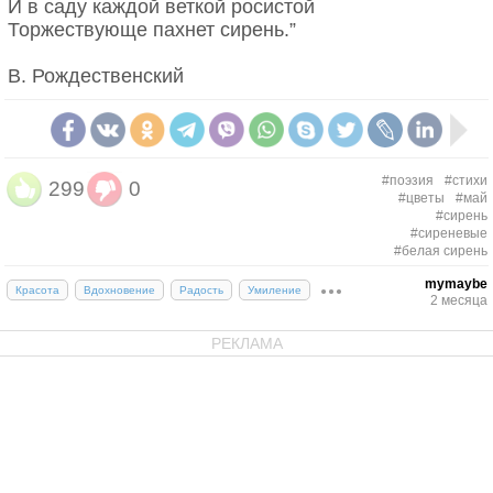
И в саду каждой веткой росистой
Торжествующе пахнет сирень.”
В. Рождественский
#поэзия
#стихи
299
0
#цветы
#май
#сирень
#сиреневые
#белая сирень
mymaybe
Красота
Вдохновение
Радость
Умиление
2 месяца
РЕКЛАМА