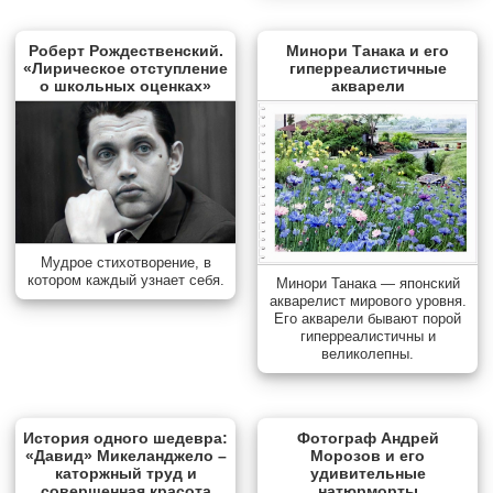
Роберт Рождественский.
Минори Танака и его
«Лирическое отступление
гиперреалистичные
о школьных оценках»
акварели
Мудрое стихотворение, в
котором каждый узнает себя.
Минори Танака — японский
акварелист мирового уровня.
Его акварели бывают порой
гиперреалистичны и
великолепны.
История одного шедевра:
Фотограф Андрей
«Давид» Микеланджело –
Морозов и его
каторжный труд и
удивительные
совершенная красота
натюрморты