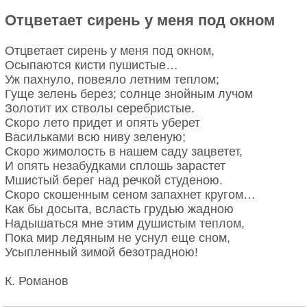
Отцветает сирень у меня под окном
Отцветает сирень у меня под окном,
Осыпаются кисти пушистые…
Уж пахнуло, повеяло летним теплом;
Гуще зелень берез; солнце знойным лучом
Золотит их стволы серебристые.
Скоро лето придет и опять уберет
Васильками всю ниву зеленую;
Скоро жимолость в нашем саду зацветет,
И опять незабудками сплошь зарастет
Мшистый берег над речкой студеною.
Скоро скошенным сеном запахнет кругом…
Как бы досыта, всласть грудью жадною
Надышаться мне этим душистым теплом,
Пока мир ледяным не уснул еще сном,
Усыпленный зимой безотрадною!
К. Романов