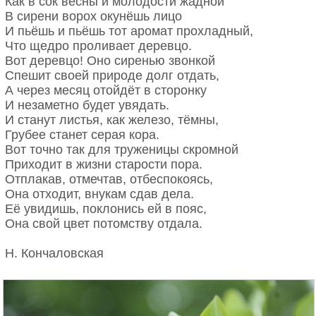
Как в сок весны и молодости жадной
В сирени ворох окунёшь лицо
И пьёшь и пьёшь тот аромат прохладный,
Что щедро проливает деревцо.
Вот деревцо! Оно сиренью звонкой
Спешит своей природе долг отдать,
А через месяц отойдёт в сторонку
И незаметно будет увядать.
И станут листья, как железо, тёмны,
Грубее станет серая кора.
Вот точно так для труженицы скромной
Приходит в жизни старости пора.
Отплакав, отмечтав, отбеспокоясь,
Она отходит, внукам сдав дела.
Её увидишь, поклонись ей в пояс,
Она свой цвет потомству отдала.
Н. Кончаловская