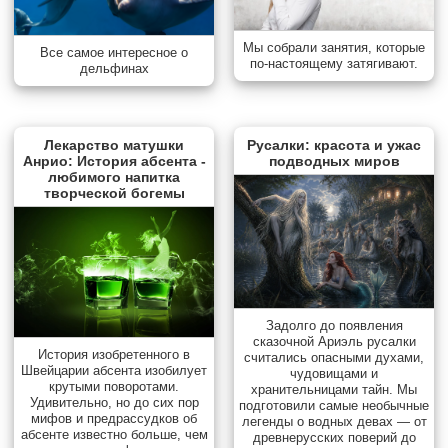
Мы собрали занятия, которые
Все самое интересное о
по-настоящему затягивают.
дельфинах
Лекарство матушки
Русалки: красота и ужас
Анрио: История абсента -
подводных миров
любимого напитка
творческой богемы
Задолго до появления
сказочной Ариэль русалки
История изобретенного в
считались опасными духами,
Швейцарии абсента изобилует
чудовищами и
крутыми поворотами.
хранительницами тайн. Мы
Удивительно, но до сих пор
подготовили самые необычные
мифов и предрассудков об
легенды о водных девах — от
абсенте известно больше, чем
древнерусских поверий до