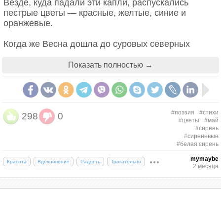
Везде, куда падали эти капли, распускались
пестрые цветы — красные, желтые, синие и
оранжевые.
Когда же Весна дошла до суровых северных
скандинавских земель, ее палитра почти опустела
— остались лишь лиловый и белый цвета. Тогда
Показать полностью →
она взяла последний солнечный луч, соединила
его с лиловым оттенком радуги и бросила на
зеленые кустарники, которые тут же вспыхнули
нежным сиреневым пламенем. А когда у нее
#поэзия
#стихи
298
0
остался один только чистый белый цвет, Весна не
#цветы
#май
пожалела и его, щедро рассыпав над землей —
#сирень
так мир увидела белоснежная сирень.
#сиреневые
#белая сирень
mymaybe
Красота
Вдохновение
Радость
Трогательно
2 месяца