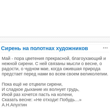
И не помню – откуда дохнула в лицо,
Александр Блок
Запевая, сгорая, взошла на крыльцо.
А. Блок
Сирень на полотнах художников
Май - пора цветения прекрасной, благоухающий и
нежной сирени. С ней связаны мысли о весне, о
радости, о чудном мае, когда ожившая природа
предстает перед нами во всем своем великолепии.
Пока ещё не отцвели сирени,
И сладкое дыхание их волнует грудь,
Иной раз хочется пасть на колени,
Сказать весне: «Не отходи! Побудь…»
А.Н.Апухтин