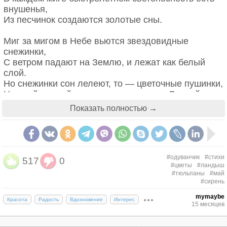
Вот точно так для труженицы скромной
внушенья,
Приходит в жизни старости пора.
Из песчинок создаются золотые сны.
Отплакав, отмечтав, отбеспокоясь,
Она отходит, внукам сдав дела.
Миг за мигом в Небе вьются звездовидные
Её увидишь, поклонись ей в пояс,
снежинки,
Она свой цвет потомству отдала.
С ветром падают на Землю, и лежат как белый
слой.
Н. Кончаловская
Но снежинки сон лелеют, то — цветочные пушинки,
Нежный свежий одуванчик с влажною Весной.
Показать полностью →
Константин Бальмонт
#одуванчик
#стихи
517
0
#цветы
#ландыш
#тюльпаны
#май
#сирень
mymaybe
Красота
Радость
Вдохновение
Интерес
15 месяцев