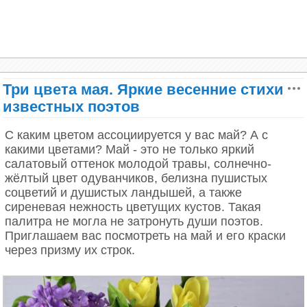
И мы вспоминаем, с какой простотой,
С какою надеждой и страстью
Искали меж звездочек в грозди густой
Пятилепестковое «счастье».
Три цвета мая. Яркие весенние стихи
С тех пор столько раз перед нами цвели
Кусты этой щедрой сирени.
известных поэтов
И если мы счастья еще не нашли,
То, может быть, только от лени
С каким цветом ассоциируется у вас май? А с
какими цветами? Май - это не только яркий
С. Маршак
салатовый оттенок молодой травы, солнечно-
жёлтый цвет одуванчиков, белизна пушистых
соцветий и душистых ландышей, а также
сиреневая нежность цветущих кустов. Такая
палитра не могла не затронуть души поэтов.
Приглашаем вас посмотреть на май и его краски
через призму их строк.