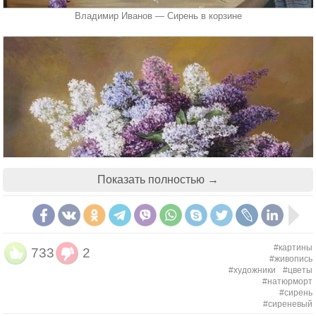
Самуил Маршак
То ли прообраз, то ль предтеча...
Владимир Иванов — Сирень в корзине
Что остается нам? Вскипеть
Душой ли, словом, бледной кровью,
Роняя лепестки, лететь,
Земной пожертвовав любовью.
Н. Гумилёв
Показать полностью →
#картины
733
2
#живопись
Прояснилось небо, потеплело.
#художники
#цветы
Отгремел последний ледоход.
#натюрморт
Юный месяц май в цветенье белом
#сирень
#сиреневый
По земле оттаявшей идет.
Букет сирени. Кирилл Валентинович Киселев