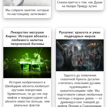
Сказка-притча о том, как Дурак
на базаре Правду купил.
Мы собрали занятия, которые
по-настоящему затягивают.
Лекарство матушки
Русалки: красота и ужас
Анрио: История абсента -
подводных миров
любимого напитка
творческой богемы
Задолго до появления
сказочной Ариэль русалки
История изобретенного в
считались опасными духами,
Швейцарии абсента изобилует
чудовищами и
крутыми поворотами.
хранительницами тайн. Мы
Удивительно, но до сих пор
подготовили самые необычные
мифов и предрассудков об
легенды о водных девах — от
абсенте известно больше, чем
древнерусских поверий до
реальных фактов.
мифов Японии и Скандинавии.