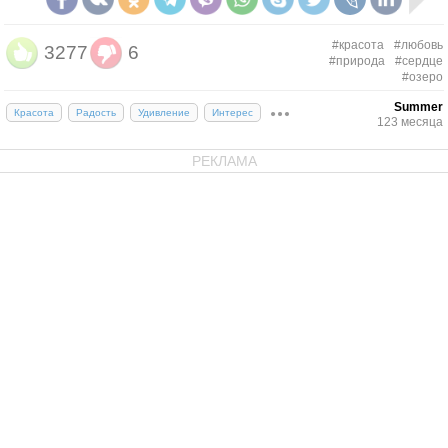
#красота
#любовь
3277
6
#природа
#сердце
#озеро
Summer
Красота
Радость
Удивление
Интерес
123 месяца
РЕКЛАМА