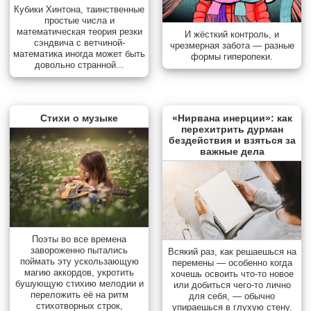
Кубики Хинтона, таинственные
простые числа и
математическая теория резки
И жёсткий контроль, и
сэндвича с ветчиной-
чрезмерная забота — разные
математика иногда может быть
формы гиперопеки.
довольно странной...
Стихи о музыке
«Нирвана инерции»: как
перехитрить дурман
бездействия и взяться за
важные дела
Поэты во все времена
завороженно пытались
Всякий раз, как решаешься на
поймать эту ускользающую
перемены — особенно когда
магию аккордов, укротить
хочешь освоить что-то новое
бушующую стихию мелодии и
или добиться чего-то лично
переложить её на ритм
для себя, — обычно
стихотворных строк,
упираешься в глухую стену.