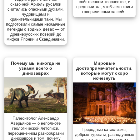
собственном творчестве, и
сказочной Ариэль русалки
предпочитал, чтобы его книги
считались опасными духами,
говорили сами за себя.
чудовищами и
хранительницами тайн. Мы
подготовили самые необычные
легенды о водных девах — от
древнерусских поверий до
мифов Японии и Скандинавии.
Почему мы никогда не
Мировые
узнаем всего о
достопримечательности,
динозаврах
которые могут скоро
исчезнуть
Палеонтолог Александр
Аверьянов — о неполноте
геологической летописи,
Природные катаклизмы,
переоцененном разнообразии
добрые туристы, равнодушные
динозавров и том, почему
власти, злые террористы-