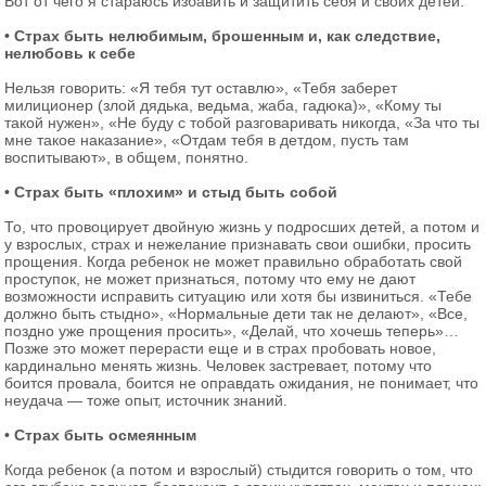
Вот от чего я стараюсь избавить и защитить себя и своих детей:
• Страх быть нелюбимым, брошенным и, как следствие,
нелюбовь к себе
Нельзя говорить: «Я тебя тут оставлю», «Тебя заберет
милиционер (злой дядька, ведьма, жаба, гадюка)», «Кому ты
такой нужен», «Не буду с тобой разговаривать никогда, «За что ты
мне такое наказание», «Отдам тебя в детдом, пусть там
воспитывают», в общем, понятно.
• Страх быть «плохим» и стыд быть собой
То, что провоцирует двойную жизнь у подросших детей, а потом и
у взрослых, страх и нежелание признавать свои ошибки, просить
прощения. Когда ребенок не может правильно обработать свой
проступок, не может признаться, потому что ему не дают
возможности исправить ситуацию или хотя бы извиниться. «Тебе
должно быть стыдно», «Нормальные дети так не делают», «Все,
поздно уже прощения просить», «Делай, что хочешь теперь»…
Позже это может перерасти еще и в страх пробовать новое,
кардинально менять жизнь. Человек застревает, потому что
боится провала, боится не оправдать ожидания, не понимает, что
неудача — тоже опыт, источник знаний.
• Страх быть осмеянным
Когда ребенок (а потом и взрослый) стыдится говорить о том, что