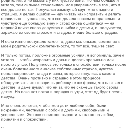
родителям, а не вызвать у них чувство вины. Но чем больше я
читала, тем сильнее становилась моя уверенность в том, что я
все делаю не так. Получался замкнутый круг: мне стыдно и
страшно, я делаю ошибки — иду читать как исправить и делать
правильно — ужасаюсь, что все делала совсем неправильно и
чувствую еще большую вину и страх снова ошибиться — на
нервной почве снова допускаю ошибки с детьми, и, получается,
заражаю их своим страхом и стыдом, и еще больше страдаю.
И если извне поступало какое-то, даже маленькое, сомнение в
моей родительской компетентности, то тут всё, тушите свет.
И только потом, приложив огромные усилия, я вспомнила, зачем
читала — чтобы исправить и дальше делать правильно или
просто лучше. Получилось это только в спокойствии, только после
очень болезненного анализа собственных страхов, чувства
неполноценности, стыда и вины, которые тянулись с самого
детства. Очень противно и страшно в этом процессе
обнаруживать, что говоришь ребенку те же фразы, что слышал в
детстве, и даже думал, что ни за что не скажешь такого своим
детям. Но пока нет покоя и порядка внутри, этот яд будет лезть
наружу.
Мне очень хочется, чтобы мои дети любили себя, были
искренними, честными с собой и другими, свободными и
уверенными. Это все возможно вырастить только на любви,
принятии и спокойствии.