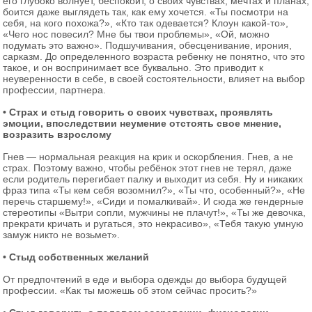
его глубоко волнует, беспокоит, о своих чувствах, мечтах и планах;
боится даже выглядеть так, как ему хочется. «Ты посмотри на
себя, на кого похожа?», «Кто так одевается? Клоун какой-то»,
«Чего нос повесил? Мне бы твои проблемы», «Ой, можно
подумать это важно». Подшучивания, обесценивание, ирония,
сарказм. До определенного возраста ребенку не понятно, что это
такое, и он воспринимает все буквально. Это приводит к
неуверенности в себе, в своей состоятельности, влияет на выбор
профессии, партнера.
• Страх и стыд говорить о своих чувствах, проявлять
эмоции, впоследствии неумение отстоять свое мнение,
возразить взрослому
Гнев — нормальная реакция на крик и оскорбления. Гнев, а не
страх. Поэтому важно, чтобы ребёнок этот гнев не терял, даже
если родитель перегибает палку и выходит из себя. Ну и никаких
фраз типа «Ты кем себя возомнил?», «Ты что, особенный?», «Не
перечь старшему!», «Сиди и помалкивай». И сюда же гендерные
стереотипы «Вытри сопли, мужчины не плачут!», «Ты же девочка,
прекрати кричать и ругаться, это некрасиво», «Тебя такую умную
замуж никто не возьмет».
• Стыд собственных желаний
От предпочтений в еде и выбора одежды до выбора будущей
профессии. «Как ты можешь об этом сейчас просить?»