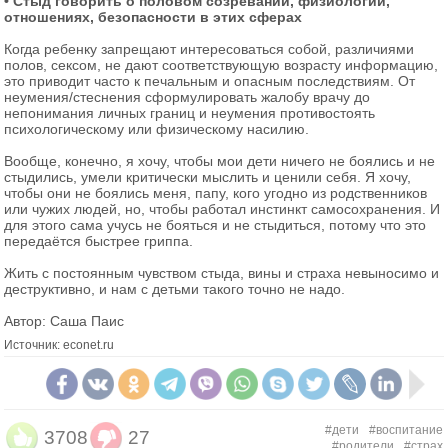
• Стыд говорить о половом созревании, физиологии,
отношениях, безопасности в этих сферах
Когда ребенку запрещают интересоваться собой, различиями
полов, сексом, не дают соответствующую возрасту информацию,
это приводит часто к печальным и опасным последствиям. От
неумения/стеснения сформулировать жалобу врачу до
непонимания личных границ и неумения противостоять
психологическому или физическому насилию.
Вообще, конечно, я хочу, чтобы мои дети ничего не боялись и не
стыдились, умели критически мыслить и ценили себя. Я хочу,
чтобы они не боялись меня, папу, кого угодно из родственников
или чужих людей, но, чтобы работал инстинкт самосохранения. И
для этого сама учусь не бояться и не стыдиться, потому что это
передаётся быстрее гриппа.
Жить с постоянным чувством стыда, вины и страха невыносимо и
деструктивно, и нам с детьми такого точно не надо.
Автор: Саша Паис
Источник: econet.ru
#дети
#воспитание
3708
27
#родители
#страх