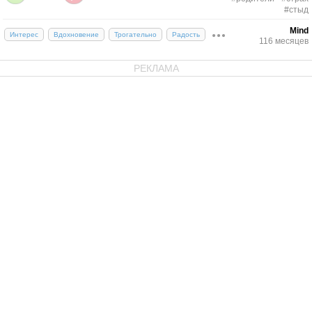
#стыд
Mind
Интерес
Вдохновение
Трогательно
Радость
116 месяцев
РЕКЛАМА