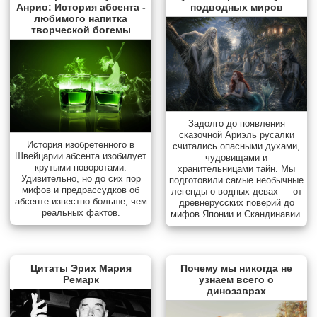
Анрио: История абсента -
подводных миров
любимого напитка
творческой богемы
Задолго до появления
сказочной Ариэль русалки
История изобретенного в
считались опасными духами,
Швейцарии абсента изобилует
чудовищами и
крутыми поворотами.
хранительницами тайн. Мы
Удивительно, но до сих пор
подготовили самые необычные
мифов и предрассудков об
легенды о водных девах — от
абсенте известно больше, чем
древнерусских поверий до
реальных фактов.
мифов Японии и Скандинавии.
Цитаты Эрих Мария
Почему мы никогда не
Ремарк
узнаем всего о
динозаврах