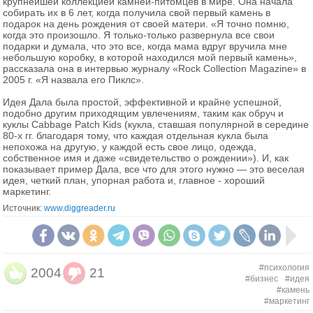
крупнейшей коллекцией камней-питомцев в мире. Она начала
собирать их в 6 лет, когда получила свой первый камень в
подарок на день рождения от своей матери. «Я точно помню,
когда это произошло. Я только-только развернула все свои
подарки и думала, что это все, когда мама вдруг вручила мне
небольшую коробку, в которой находился мой первый камень»,
рассказала она в интервью журналу «Rock Collection Magazine» в
2005 г. «Я назвала его Пиклс».
Идея Дала была простой, эффективной и крайне успешной,
подобно другим приходящим увлечениям, таким как обруч и
куклы Cabbage Patch Kids (кукла, ставшая популярной в середине
80-х гг. благодаря тому, что каждая отдельная кукла была
непохожа на другую, у каждой есть свое лицо, одежда,
собственное имя и даже «свидетельство о рождении»). И, как
показывает пример Дала, все что для этого нужно — это веселая
идея, четкий план, упорная работа и, главное - хороший
маркетинг.
Источник:
www.diggreader.ru
#психология
2004
21
#бизнес
#идея
#камень
#маркетинг