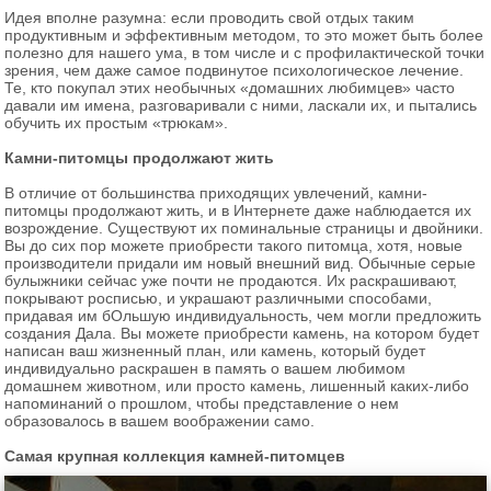
Идея вполне разумна: если проводить свой отдых таким
продуктивным и эффективным методом, то это может быть более
полезно для нашего ума, в том числе и с профилактической точки
зрения, чем даже самое подвинутое психологическое лечение.
Те, кто покупал этих необычных «домашних любимцев» часто
давали им имена, разговаривали с ними, ласкали их, и пытались
обучить их простым «трюкам».
Камни-питомцы продолжают жить
В отличие от большинства приходящих увлечений, камни-
питомцы продолжают жить, и в Интернете даже наблюдается их
возрождение. Существуют их поминальные страницы и двойники.
Вы до сих пор можете приобрести такого питомца, хотя, новые
производители придали им новый внешний вид. Обычные серые
булыжники сейчас уже почти не продаются. Их раскрашивают,
покрывают росписью, и украшают различными способами,
придавая им бОльшую индивидуальность, чем могли предложить
создания Дала. Вы можете приобрести камень, на котором будет
написан ваш жизненный план, или камень, который будет
индивидуально раскрашен в память о вашем любимом
домашнем животном, или просто камень, лишенный каких-либо
напоминаний о прошлом, чтобы представление о нем
образовалось в вашем воображении само.
Самая крупная коллекция камней-питомцев