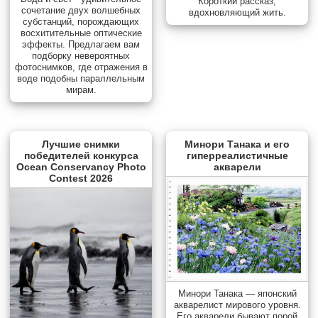
Короткий рассказ,
сочетание двух волшебных
вдохновляющий жить.
субстанций, порождающих
восхитительные оптические
эффекты. Предлагаем вам
подборку невероятных
фотоснимков, где отражения в
воде подобны параллельным
мирам.
Лучшие снимки
Минори Танака и его
победителей конкурса
гиперреалистичные
Ocean Conservancy Photo
акварели
Contest 2026
Минори Танака — японский
акварелист мирового уровня.
Его акварели бывают порой