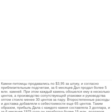
Камни-питомцы продавались по $3,95 за штуку, и согласно
приблизительным подсчетам, за 6 месяцев Дал продал более 5
млн. камней. При этом каждый камень обошелся ему в несколько
центов, а производство сопутствующей упаковки и руководства
оптом стоило менее 30 центов за пару. Второстепенные расходы
и доставка добавляли к себестоимости еще 65 центов. Таким
образом, прибыль Дала с каждого камня составляла 3 доллара, и
за 6 месяцев 1975 года он заработал более 15 млн. долларов,