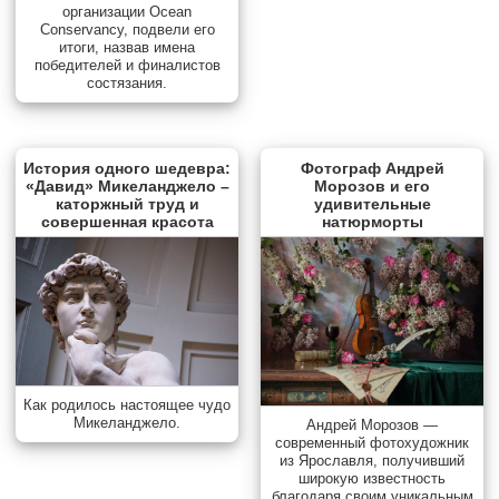
организации Ocean
Conservancy, подвели его
итоги, назвав имена
победителей и финалистов
состязания.
История одного шедевра:
Фотограф Андрей
«Давид» Микеланджело –
Морозов и его
каторжный труд и
удивительные
совершенная красота
натюрморты
Как родилось настоящее чудо
Микеланджело.
Андрей Морозов —
современный фотохудожник
из Ярославля, получивший
широкую известность
благодаря своим уникальным