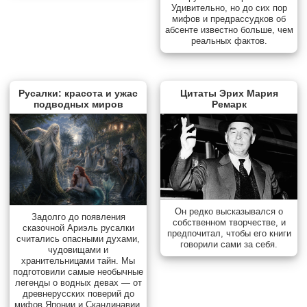
Удивительно, но до сих пор
мифов и предрассудков об
абсенте известно больше, чем
реальных фактов.
Русалки: красота и ужас
Цитаты Эрих Мария
подводных миров
Ремарк
Он редко высказывался о
Задолго до появления
собственном творчестве, и
сказочной Ариэль русалки
предпочитал, чтобы его книги
считались опасными духами,
говорили сами за себя.
чудовищами и
хранительницами тайн. Мы
подготовили самые необычные
легенды о водных девах — от
древнерусских поверий до
мифов Японии и Скандинавии.