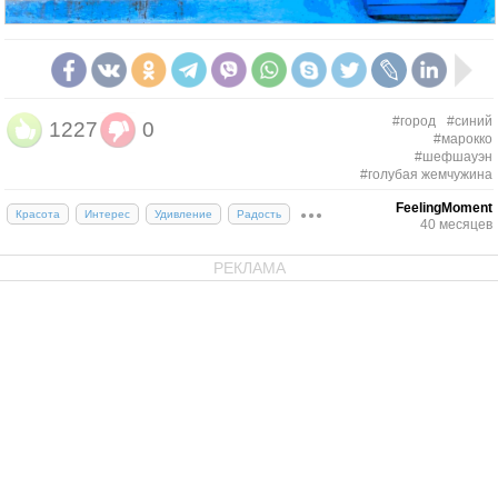
#город
#синий
1227
0
#марокко
#шефшауэн
#голубая жемчужина
FeelingMoment
Красота
Интерес
Удивление
Радость
40 месяцев
РЕКЛАМА