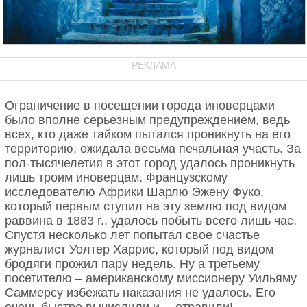
РЕКЛАМА
Ограничение в посещении города иноверцами
было вполне серьезным предупреждением, ведь
всех, кто даже тайком пытался проникнуть на его
территорию, ожидала весьма печальная участь. За
пол-тысячелетия в этот город удалось проникнуть
лишь троим иноверцам. Французскому
исследователю Африки Шарлю Эжену Фуко,
который первым ступил на эту землю под видом
раввина в 1883 г., удалось побыть всего лишь час.
Спустя несколько лет попытал свое счастье
журналист Уолтер Харрис, который под видом
бродяги прожил пару недель. Ну а третьему
посетителю – американскому миссионеру Уильяму
Саммерсу избежать наказания не удалось. Его
очень быстро вычислили и …отравили!